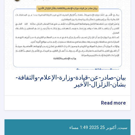
بيان-صادر-عن-قيادة-وزارة-الإعلام-والثقافة-
بشأن-الزلزال-الأخير
about
Read more
بيان-
صادر-
عن-
قيادة-
سبت, أكتوبر 25 2025 1:49 مساء
وزارة-