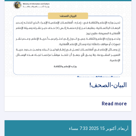
الإعلام-
والثقافة-
بشأن-
الزلزال-
الأخير
البيان-الصحف!
about
Read more
البيان-
الصحف!
أربعاء, أكتوبر 15 2025 7:33 مساء