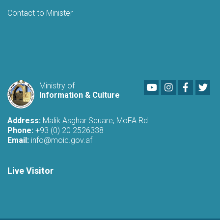
Contact to Minister
Youtube
LinkedIn
Faceboo
Twi
Ministry of
Information & Culture
Address:
Malik Asghar Square, MoFA Rd
Phone:
+93 (0) 20 2526338
Email:
info@moic.gov.af
Live Visitor