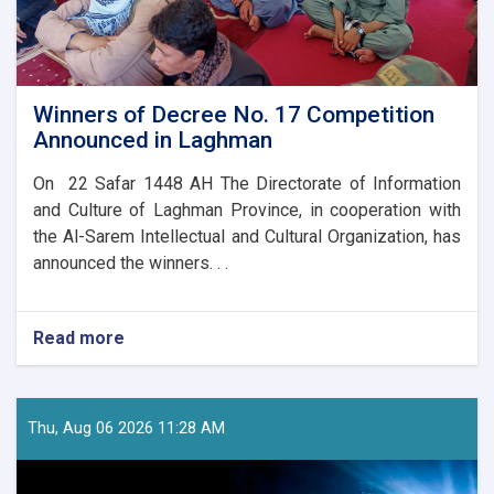
Winners of Decree No. 17 Competition
Announced in Laghman
On 22 Safar 1448 AH The Directorate of Information
and Culture of Laghman Province, in cooperation with
the Al-Sarem Intellectual and Cultural Organization, has
announced the winners. . .
Read more
about
Winners
of
Decree
No.
Thu, Aug 06 2026 11:28 AM
17
Competition
Announced