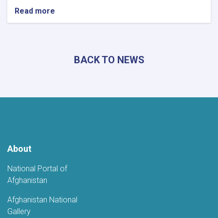
Read more
about
Khost
Hosts
Grand
Poetry
BACK TO NEWS
Gathering
to
Mark
the
Fifth
Anniversary
of
Afghanistan's
Independence
About
National Portal of
Afghanistan
Afghanistan National
Gallery