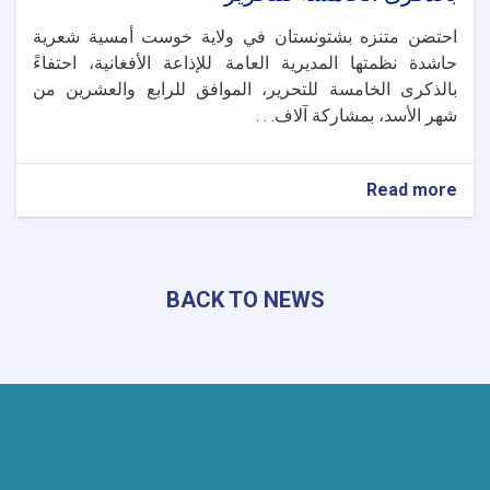
احتضن متنزه بشتونستان في ولاية خوست أمسية شعرية
حاشدة نظمتها المديرية العامة للإذاعة الأفغانية، احتفاءً
بالذكرى الخامسة للتحرير، الموافق للرابع والعشرين من
شهر الأسد، بمشاركة آلاف. . .
about
Read more
خوست
تحتضن
أمسية
شعرية
BACK TO NEWS
حاشدة
احتفاءً
بالذكرى
الخامسة
للتحرير