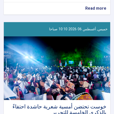
about
Read more
إعلان
نتائج
المسابقة
الخاصة
خميس, أغسطس 06 2026 10:10 صباحا
بالمرسوم
رقم
(١٧)
وتكريم
الفائزين
في
لغمان
خوست تحتضن أمسية شعرية حاشدة احتفاءً
بالذكرى الخامسة للتحرير