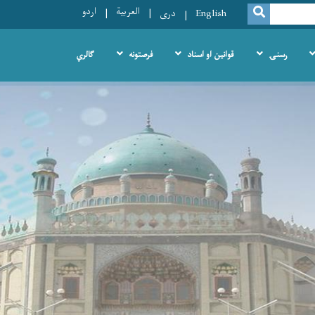
العربية
اردو
SEARCH
English
دری
رسنۍ
قوانین او اسناد
فرصتونه
ګالري