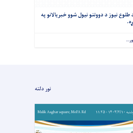
 طلوع نیوز د دووتنو نیول شوو خبریالانو په
ړه.
ور...
نور دلته
۱۴۰۳/۲/۱۰ - ۱۱:۲۵
Malik Asghar square, MoFA Rd