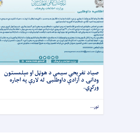
صیاد تفریحي سيمې د هوټل او مېلمستون
ودانۍ د آزادې داوطلبۍ له لارې په اجاره
ورکړي.
نور...