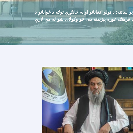
تنه؛ د ټولو افغانانو او په ځانګړې توګه د ځوانانو د
ن د فرهنګ غوره پېژندنه ده، څو وکولای شو له دې لارې