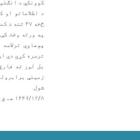
کوونکي د انګلیس
د اطلاعاتو او 
څخه ۴۷ تنه د کمپیوټر او ۲۳ تنه د انګلیسي له ابتدایي وړیا زدکړو فارغ شول
په ورته وخت کې 
پوهاوي ترلاسه 
ترسره کړي دي او 
بل لور ته فارغ
زمینې برابرولو
شول.
۱۴۴۶/۱۲/۸ هـ ق