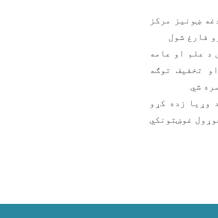
غه ښونیز مرکز
 د علم او عامه
او تخفیف توګه
ره شي.
 وړیا زده کړو
وړول غوښتونکي