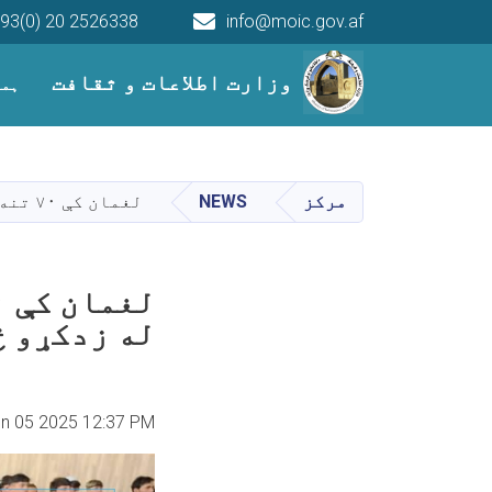
93(0) 20 2526338
info@moic.gov.af
Main navigation
وزارت اطلاعات و ثقافت
ہما
مرکز
NEWS
لغمان کې ۷۰ تنه زده کوونکي د انګلیسي او کمپیوټر له زدکړو څخه فارغ شول
له زدکړو څ
un 05 2025 12:37 PM