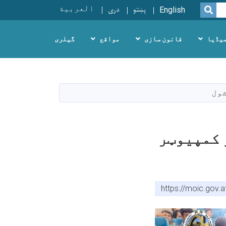
پښتو
دری
العربية
SEARCH
English
یڈیا
قانون سازی
مواقع
گیلری
 او کمپیوټر
https://moic.gov.