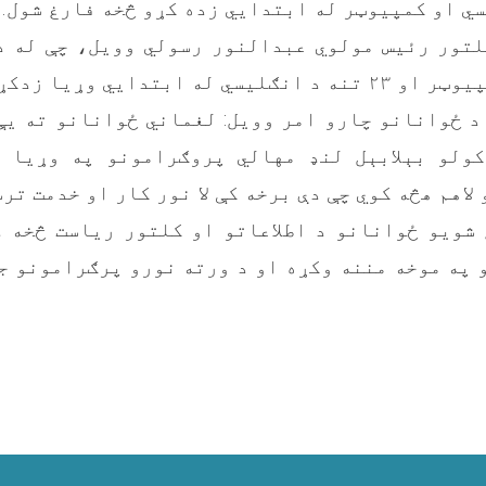
ي او کمپیوټر له ابتدایي زده کړو څخه فارغ شول.
کلتور رئیس مولوي عبدالنور رسولي وویل، چې له د
د ځوانانو چارو امر وویل: لغماني ځوانانو ته یې
کولو بېلابېل لنډ مهالي پروګرامونو په وړیا 
لاهم هڅه کوي چې دې برخه کې لا نور کار او خدمت ترس
 شویو ځوانانو د اطلاعاتو او کلتور ریاست څخه د
 په موخه مننه وکړه او د ورته نورو پرګرامونو ج