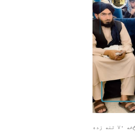
د لغمان اطلاعاتو او کلتور ریاست ښونیز مرکز د څلورمې دورې څخه ۷۰ تنه زده