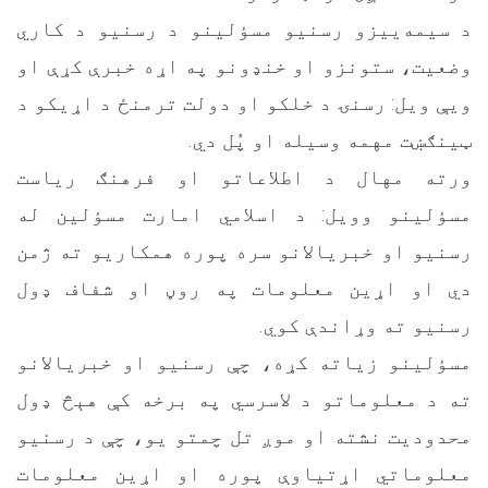
د سیمه‌ییزو رسنیو مسؤلینو د رسنیو د کاري
وضعیت، ستونزو او خنډونو په اړه خبرې کړې او
ویې ویل: رسنۍ د خلکو او دولت ترمنځ د اړیکو د
ټینګښت مهمه وسیله او پُل دي.
ورته مهال د اطلاعاتو او فرهنګ ریاست
مسؤلینو وویل: د اسلامي امارت مسؤلین له
رسنیو او خبریالانو سره پوره همکاریو ته ژمن
دي او اړین معلومات په روڼ او شفاف ډول
رسنیو ته وړاندې کوي.
مسؤلینو زیاته کړه، چې رسنیو او خبریالانو
ته د معلوماتو د لاسرسي په برخه کې هېڅ ډول
محدودیت نشته او موږ تل چمتو یو، چې د رسنیو
معلوماتي اړتیاوې پوره او اړین معلومات