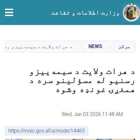
tion
وزارت اطلاعات و ثقافت
Skip
to
main
مرکز
NEWS
د هرات ولایت د سیمه‌ییزو رسن
content
د هرات ولایت د سیمه‌ییزو
رسنیو له مسؤلینو سره د
همغږۍ غونډه وشوه
Wed, Jun 03 2026 11:48 AM
https://moic.gov.af/ur/node/14463