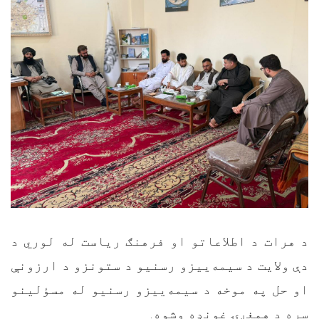
د هرات د اطلاعاتو او فرهنګ ریاست له لوري د
دې ولایت د سیمه‌ییزو رسنیو د ستونزو د ارزونې
او حل په موخه د سیمه‌ییزو رسنیو له مسؤلینو
سره د همغږۍ غونډه وشوه.