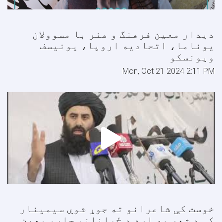
دیدار معین فرهنگ و هنر با مسوولان
یوناما، اتحادیه اروپا، یونیسف
ویونسکو
Mon, Oct 21 2024 2:11 PM
خوست کې شاعرانو ته جوړ شوي سیمینار
کې د شعر په اړه د ځوانانو چارو معین