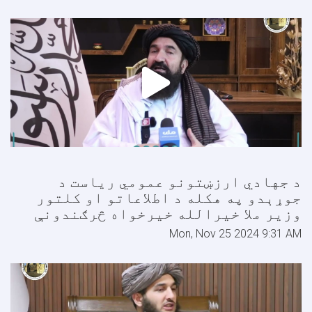
د جهادي ارزښتونو عمومي ریاست د
جوړېدو په هکله د اطلاعاتو او کلتور
وزير ملا خیرالله خیرخواه څرګندونې
Mon, Nov 25 2024 9:31 AM