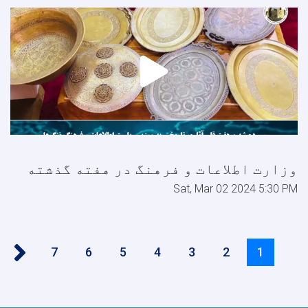
وزارت اطلاعات و فرهنگ در هفته گذشته
Sat, Mar 02 2024 5:30 PM
Pagination
‹‹
Page
7
Page
6
Page
5
Page
4
Page
3
Page
Current
2
1
page