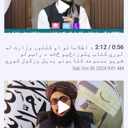
0:56 / 2:12 د اطلاعاتو او کلتور وزارت له
لوري کتاب پلورنځیو څخه د راټولو
شویو ممنوعه کتابونو بدیل ورکول کېږي
Sat, Oct 26 2024 9:01 AM