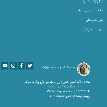
د وزارت په اړه
افغانستان ملی دریڅه
ملی نگارستان
د وزیر سره اړیکې
Youtube
LinkedIn
Facebook
Twitter
د اطلاعاتو او فرهنګ وزارت
پته:
د ملک اصغر څلور لاري د بهرنیو چارو وزارت سړک
د اطلاعاتو او کلتور وزارت
202526338(0)93+
:د معلومات څانګه
بریښنالیک:
info@moic.gov.af