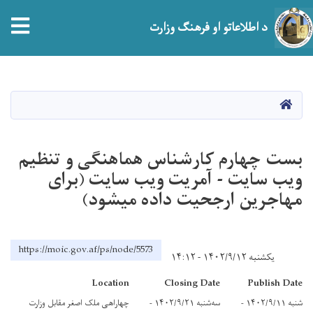
tion
د اطلاعاتو او فرهنګ وزارت
اصلي
منځپانګه
دانګل
HOME
بست چهارم کارشناس هماهنگی و تنظیم
ویب سایت - آمریت ویب سایت (برای
مهاجرین ارجحیت داده میشود)
https://moic.gov.af/ps/node/5573
یکشنبه ۱۴۰۲/۹/۱۲ - ۱۴:۱۲
Location
Closing Date
Publish Date
شنبه ۱۴۰۲/۹/۱۱ -
سه‌شنبه ۱۴۰۲/۹/۲۱ -
چهاراهی ملک اصغر مقابل وزارت