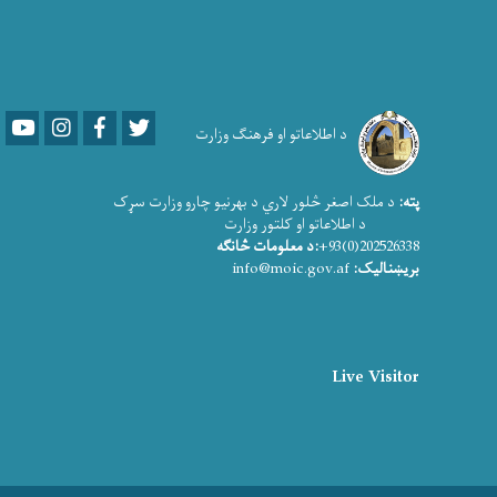
Youtube
LinkedIn
Facebook
Twitter
د اطلاعاتو او فرهنګ وزارت
پته:
د ملک اصغر څلور لاري د بهرنیو چارو وزارت سړک
د اطلاعاتو او کلتور وزارت
202526338(0)93+
:د معلومات څانګه
بریښنالیک:
info@moic.gov.af
Live Visitor