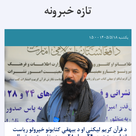
تازه خبرونه
یکشنبه ۱۴۰۵/۵/۱۸ - ۱۵:۰
د قرآن کریم لیکنې او د بیهقي کتابونو خپرولو ریاست