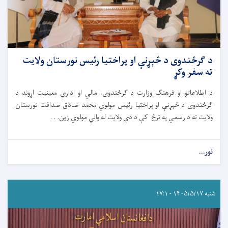
د ګرځندوی د څېړنې او پراختیا رئیس نورستان ولایت
ته سفر وکړ
د اطلاعاتو او فرهنګ وزارت د ګرځندوی، مالي او اداري معینیت اړوند د
ګرځندوی د څېړنې او پراختیا رئیس مولوي محمد صادق صداقت نورستان
ولایت ته د رسمي په ترڅ کې د دې ولایت له والي مولوي زین. . .
نور...
شنبه ۱۴۰۵/۵/۱۷ - ۱۷:۱