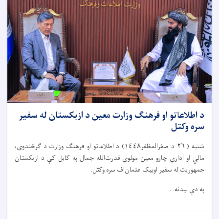
د اطلاعاتو او فرهنګ وزارت معین د ازبکستان له سفیر
سره وکتل
شنبه ( ٢٦ د صفرالمظفر١٤٤٨) د اطلاعاتو او فرهنګ وزارت د ګرځندوی،
مالي او اداري چارو معین مولوي قدرت‌الله جمال په کابل کې د ازبکستان
جمهوریت له سفیر اویبک عثمان‌اف سره وکتل.
په دې لیدنه. . .