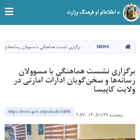
tion
د اطلاعاتو او فرهنګ وزارت
اصلي
منځپانګه
دانګل
HOME
NEWS
برگزاری نشست‌ هماهنگی با مسوولان رسانه‌ها و سخن
برگزاری نشست‌ هماهنگی با مسوولان
رسانه‌ها و سخن‌گویان ادارات امارتی در
ولایت کاپیسا
https://moic.gov.af/ps/node/14004
پنجشنبه ۱۴۰۵/۱/۲۷ - ۹:۵۷