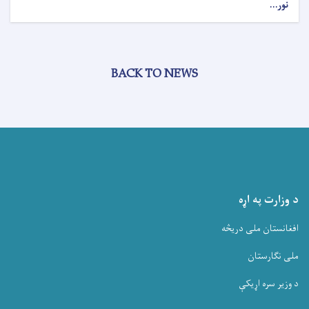
نور...
BACK TO NEWS
د وزارت په اړه
افغانستان ملی دریڅه
ملی نگارستان
د وزیر سره اړیکې