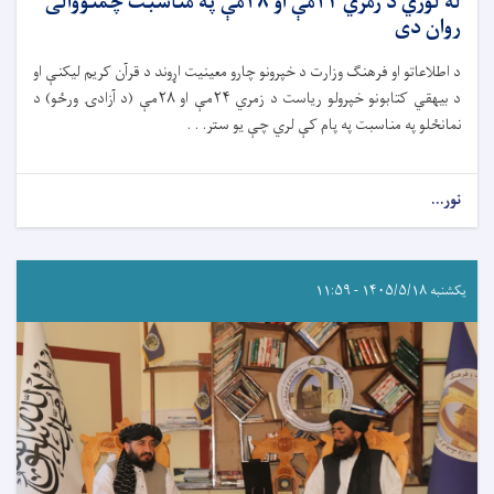
له لوري د زمري ۲۴مې او ۲۸مې په مناسبت چمتووالی
روان دی
د اطلاعاتو او فرهنګ وزارت د خپرونو چارو معینیت اړوند د قرآن کریم لیکنې او
د بیهقي کتابونو خپرولو ریاست د زمري ۲۴مې او ۲۸مې (د آزادۍ ورځو) د
نمانځلو په مناسبت په پام کې لري چې یو ستر. . .
نور...
یکشنبه ۱۴۰۵/۵/۱۸ - ۱۱:۵۹