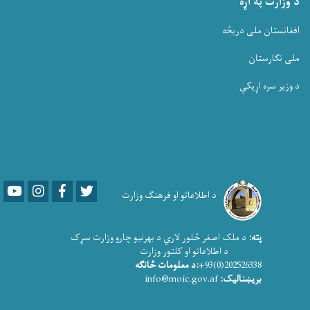
د وزارت په اړه
افغانستان ملی دریڅه
ملی نگارستان
د وزیر سره اړیکې
Youtube
LinkedIn
Facebook
Twitter
د اطلاعاتو او فرهنګ وزارت
پته:
د ملک اصغر څلور لاري د بهرنیو چارو وزارت سړک
د اطلاعاتو او کلتور وزارت
202526338(0)93+
:د معلومات څانګه
بریښنالیک:
info@moic.gov.af