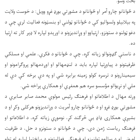
بحث وشو.
د ځوانانو چارو آمر او ځوانانو د مشورتي بورډ غړو وویل: د خوست ولایت
په بېلابېلو ولسوالیو کې د ځوانانو ټولنې او بنسټونه فعالیت لري چې د
دغو ټولنو د ستونزو، اړتیاوو او وړاندیزونو د اورېدو لپاره لا ډېر کار ته اړتیا
ده.
د ناستې ګډونوالو زیاته کړه، چې د ځوانانو د فکري، علمي او مسلکي
ظرفیتونو د پیاوړتیا لپاره باید د لنډمهالو او اوږدمهالو پروګرامونو او
سیمینارونو د ترسره کولو زمینه برابره شي او په دې برخه کې دې له
ملي او نړیوالو مؤسسو سره هم همغږي او همکاري پراخه شي.
ورته مهال د اطلاعاتو او فرهنګ رئیس مولوي محمد صابر صابري د
مشورتي بورډ غړو او د ځوانانو چارو آمریت د وړاندیزونو هرکلی وکړ او د
بشپړې همکارۍ ډاډ یې څرګند کړ، نوموړي زیاته کړه، د اطلاعاتو او
فرهنګ ریاست ژمن دی، چې د ځوانانو د ستونزو د حل، د ظرفیت
لوړونې او د سالمو ټولنیزو او فرهنګي فعالیتونو د پراختیا لپاره له ټولو