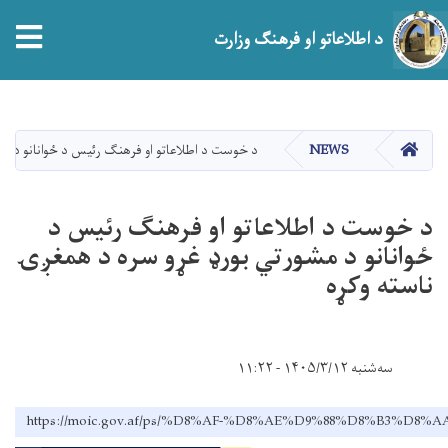
tion
د اطلاعاتو او فرهنګ وزارت
اصلي
منځپانګه
دانګل
HOME
NEWS
د خوست د اطلاعاتو او فرهنګ رئیس د ځوانانو د مش
د خوست د اطلاعاتو او فرهنګ رئیس د
ځوانانو د مشورتي بورډ غړو سره د همغږۍ
ناسته وکړه
سه‌شنبه ۱۴۰۵/۳/۱۲ - ۱۱:۲۲
https://moic.gov.af/ps/%D8%AF-%D8%AE%D9%88%D8%