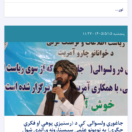
نور...
پنجشنبه ۱۴۰۵/۵/۱۵ - ۱۱:۲۷
جاغوري ولسوالۍ کې د (رسنیزې پوهې او فکري
جګړې) په نومونو علمي سیمینارونه وړاندې شول