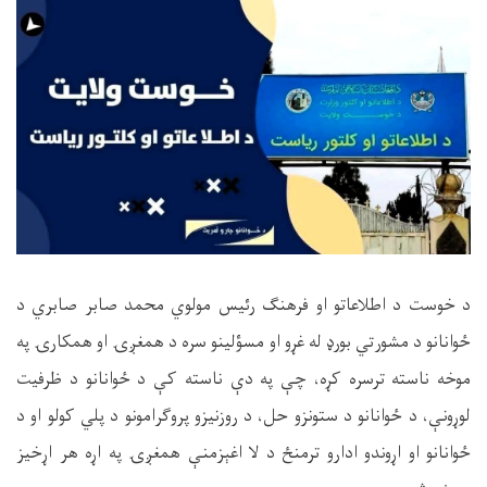
د خوست د اطلاعاتو او فرهنګ رئیس مولوي محمد صابر صابري د
ځوانانو د مشورتي بورډ له غړو او مسؤلینو سره د همغږۍ او همکارۍ په
موخه ناسته ترسره کړه، چې په دې ناسته کې د ځوانانو د ظرفیت
لوړونې، د ځوانانو د ستونزو حل، د روزنیزو پروګرامونو د پلي کولو او د
ځوانانو او اړوندو ادارو ترمنځ د لا اغېزمنې همغږۍ په اړه هر اړخیز