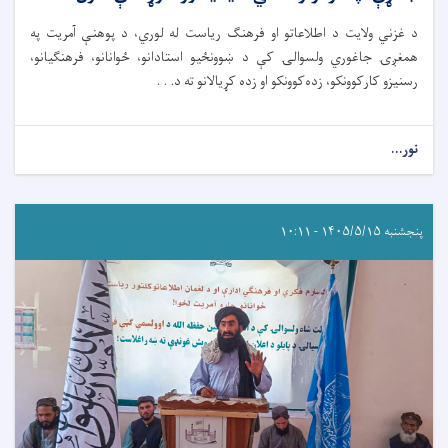
د غزني ولایت د اطلاعاتو او فرهنګ ریاست له لوري، د پوهنې آمریت په
همغږۍ جاغوري ولسوالۍ کې د ښوونځیو استادانو، ځوانانو، فرهنګیانو،
رسنیزو کارکوونکو، زده‌کوونکو او زده کړیالانو ته د. . .
نور...
پنجشنبه ۱۴۰۵/۵/۱۵ - ۱۰:۱۱