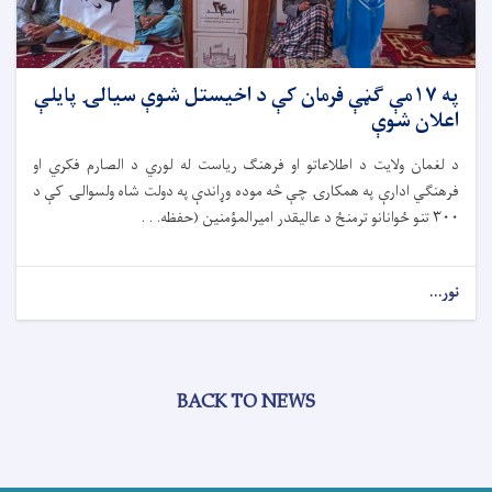
په ۱۷مې ګڼې فرمان کې د اخیستل شوې سیالۍ پایلې
اعلان شوې
د لغمان ولایت د اطلاعاتو او فرهنګ ریاست له لوري د الصارم فکري او
فرهنګي ادارې په همکارۍ چې څه موده وړاندې په دولت شاه ولسوالۍ کې د
۳۰۰ تنو ځوانانو ترمنځ د عالیقدر امیرالمؤمنین (حفظه. . .
نور...
BACK TO NEWS