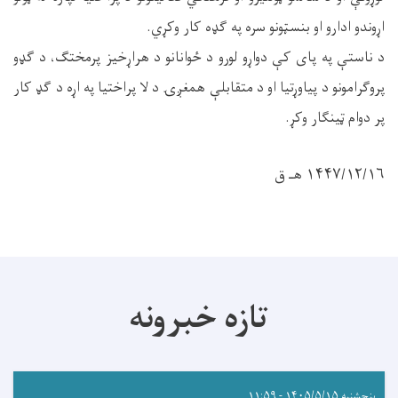
اړوندو ادارو او بنسټونو سره په ګډه کار وکړي.
د ناستې په پای کې دواړو لورو د ځوانانو د هراړخیز پرمختګ، د ګډو
پروګرامونو د پیاوړتیا او د متقابلې همغږۍ د لا پراختیا په اړه د ګډ کار
پر دوام ټینګار وکړ.
۱۴۴۷/۱۲/۱۶ هـ ق
تازه خبرونه
پنجشنبه ۱۴۰۵/۵/۱۵ - ۱۱:۵۹