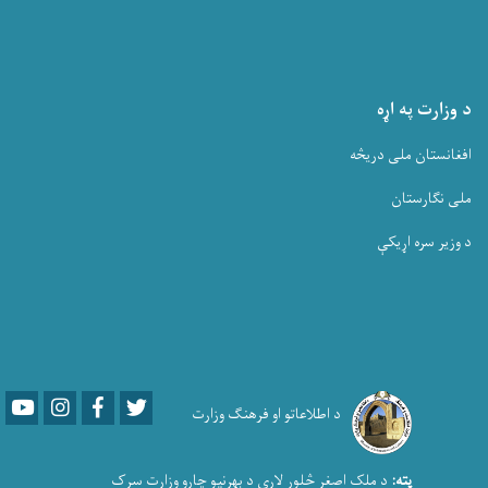
د وزارت په اړه
افغانستان ملی دریڅه
ملی نگارستان
د وزیر سره اړیکې
Youtube
LinkedIn
Facebook
Twitter
د اطلاعاتو او فرهنګ وزارت
پته:
د ملک اصغر څلور لاري د بهرنیو چارو وزارت سړک