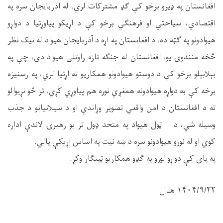
افغانستان په ډیرو برخو کې ګډ مشترکات لري، له اذربایجان سره په
اقتصادي، سیاحتي او فرهنګي برخو کې د اړيکو پياوړتیا د دواړو
هیوادونو په ګټه ده، د افغانستان په اړه د آذربایجان هيواد له نيک نظر
څخه منندوی یو، افغانستان له جنګه تازه راوتلی هيواد دی، چې په
بېلابېلو برخو کې د دوستو هيوادونو همکاريو ته اړتیا لري، په رسنيزه
برخه کې به دواړه هيوادونه همغږي نوره هم پياوړي کړي، تر څو نړیوالو
ته د افغانستان د امن واقعي تصوير وړاندې او د سیلانيانو د جذب
وسیله شي، د ااا ټول هیواد په متحد ډول تر یو رهبرۍ لاندې اداره
کوي او له نورو هيوادونو سره د ښه نیت په اساس اړيکې پالي.
په پای کې دواړو لورو په ګډو همکاریو ټینګار وکړ.
۱۴۰۴/۹/۲۲ هـ ل