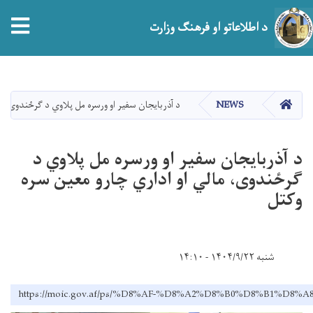
د اطلاعاتو او فرهنګ وزارت
اصلي
منځپانګه
دانګل
HOME
NEWS
د آذربایجان سفیر او ورسره مل پلاوي د ګرځندوی، ما
د آذربایجان سفیر او ورسره مل پلاوي د
ګرځندوی، مالي او اداري چارو معين سره
وکتل
شنبه ۱۴۰۴/۹/۲۲ - ۱۴:۱۰
https://moic.gov.af/ps/%D8%AF-%D8%A2%D8%B0%D8%B