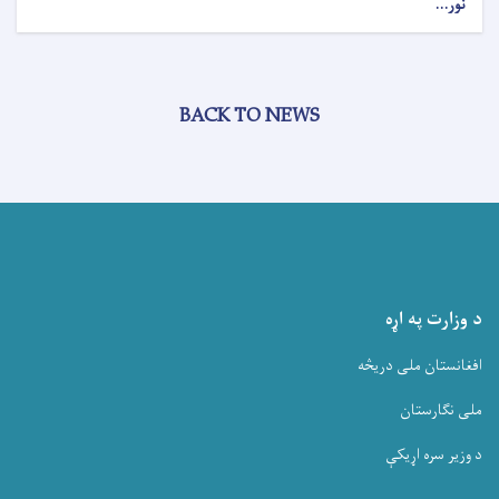
نور...
BACK TO NEWS
د وزارت په اړه
افغانستان ملی دریڅه
ملی نگارستان
د وزیر سره اړیکې