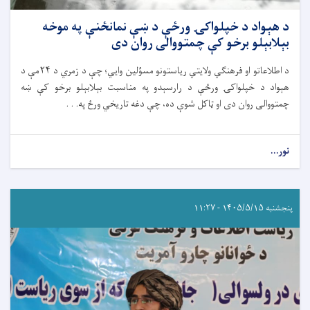
د هېواد د خپلواکۍ ورځې د ښې نمانځنې په موخه
بېلابېلو برخو کې چمتووالی روان دی
د اطلاعاتو او فرهنګي ولایتي ریاستونو مسؤلین وایي؛ چې د زمري د ۲۴مې د
هېواد د خپلواکۍ ورځې د رارسېدو په مناسبت بېلابېلو برخو کې ښه
چمتووالی روان دی او ټاکل شوې ده، چې دغه تاریخي ورځ په. . .
نور...
پنجشنبه ۱۴۰۵/۵/۱۵ - ۱۱:۲۷