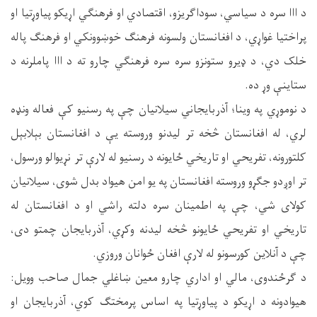
د ااا سره د سیاسي، سوداګريزو، اقتصادي او فرهنګي اړيکو پياوړتیا او
پراختیا غواړي، د افغانستان ولسونه فرهنګ خوښوونکي او فرهنګ پاله
خلک دي، د ډيرو ستونزو سره سره فرهنګي چارو ته د ااا پاملرنه د
ستاينې وړ ده.
د نوموړي په وينا؛ آذربایجاني سیلانيان چې په رسنيو کې فعاله ونډه
لري، له افغانستان څخه تر ليدنو وروسته يې د افغانستان بېلابېل
کلتورونه، تفريحي او تاريخي ځايونه د رسنيو له لارې تر نړیوالو ورسول،
تر اوږدو جګړو وروسته افغانستان په يو امن هيواد بدل شوی، سیلانیان
کولای شي، چې په اطمینان سره دلته راشي او د افغانستان له
تاريخي او تفريحي ځايونو څخه لیدنه وکړي، آذربایجان چمتو دی،
چې د آنلاين کورسونو له لارې افغان ځوانان وروزي.
د ګرځندوی، مالي او اداري چارو معين ښاغلي جمال صاحب وویل:
هيوادونه د اړيکو د پياوړتیا په اساس پرمختګ کوي، آذربایجان او