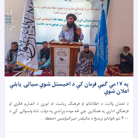
په ۱۷مې ګڼې فرمان کې د اخیستل شوې سیالۍ پایلې
اعلان شوې
د لغمان ولایت د اطلاعاتو او فرهنګ ریاست له لوري د الصارم فکري او
فرهنګي ادارې په همکارۍ چې څه موده وړاندې په دولت شاه ولسوالۍ کې د
۳۰۰ تنو ځوانانو ترمنځ د عالیقدر امیرالمؤمنین (حفظه. . .