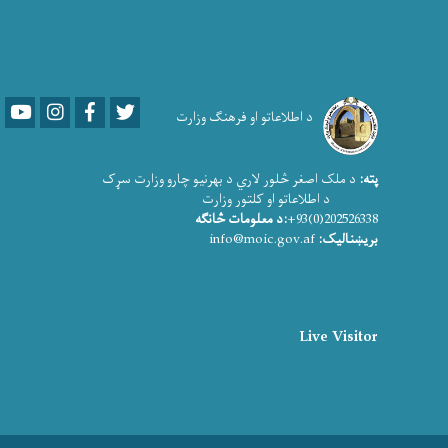
Youtube
LinkedIn
Facebook
Twitter
د اطلاعاتو او فرهنګ وزارت
پته:
د ملک اصغر څلور لاري د بهرنیو چارو وزارت سړک
د اطلاعاتو او کلتور وزارت
202526338(0)93+
:د معلومات څانګه
بریښنالیک:
info@moic.gov.af
Live Visitor