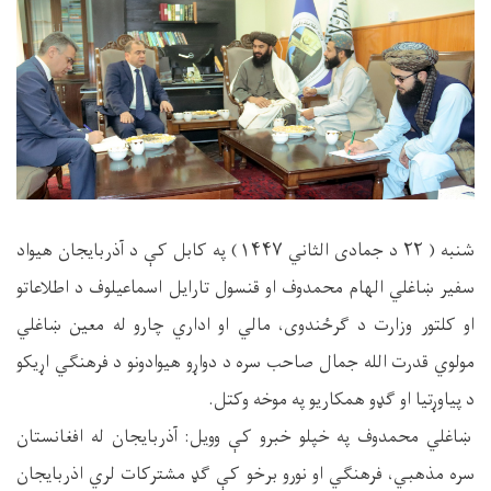
شنبه ( ۲۲ د جمادی الثاني ۱۴۴۷) په کابل کې د آذربایجان هيواد
سفير ښاغلي الهام محمدوف او قنسول تارایل اسماعیلوف د اطلاعاتو
او کلتور وزارت د ګرځندوی، مالي او اداري چارو له معين ښاغلي
مولوي قدرت الله جمال صاحب سره د دواړو هيوادونو د فرهنګي اړيکو
د پياوړتیا او ګډو همکاريو په موخه وکتل.
ښاغلي محمدوف په خپلو خبرو کې وویل: آذربایجان له افغانستان
سره مذهبي، فرهنګي او نورو برخو کې ګډ مشترکات لري اذربایجان