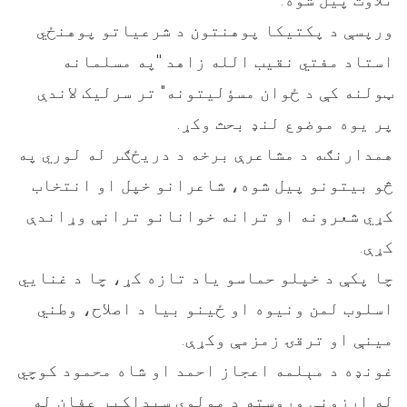
ورپسې د پکتيکا پوهنتون د شرعياتو پوهنځي
استاد مفتي نقيب الله زاهد ''په مسلمانه
ټولنه کې د ځوان مسؤليتونه" تر سرليک لاندې
پر یوه موضوع لنډ بحث وکړ.
همدارنګه د مشاعرې برخه د دريځګر له لوري په
څو بيتونو پيل شوه، شاعرانو خپل او انتخاب
کړي شعرونه او ترانه خوانانو ترانې وړاندې
کړې.
چا پکې د خپلو حماسو ياد تازه کړ، چا د غنايي
اسلوب لمن ونيوه او ځينو بيا د اصلاح، وطني
مينې او ترقۍ زمزمې وکړې.
غونډه د مېلمه اعجاز احمد او شاه محمود کوچي
له ارزونې وروسته د مولوي سيداکبر عفان له