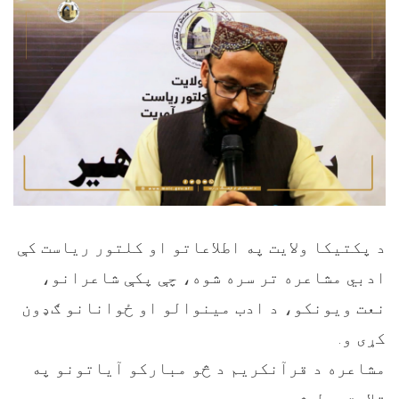
د پکتیکا ولایت په اطلاعاتو او کلتور ریاست کې
ادبي مشاعره تر سره شوه، چې پکې شاعرانو،
نعت ویونکو، د ادب مینوالو او ځوانانو ګډون
کړی و.
مشاعره د قرآنکریم د څو مبارکو آیاتونو په
تلاوت پیل شوه.