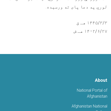
لوري په دعا پای ته ورسېده.
۱۴۴۵/۳/۳ هـ ق
۱۴۰۲/۶/۲۷ هـ ش
About
National Portal of
Afghanistan
Afghanistan National