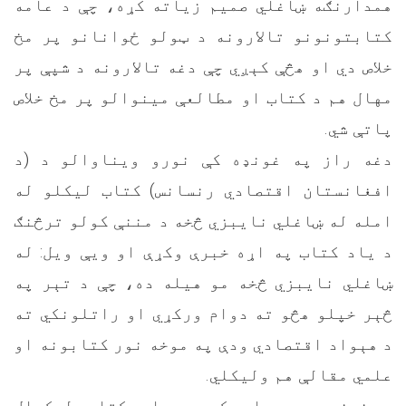
همدارنګه ښاغلي صمیم زیاته کړه، چې د عامه
کتابتونونو تالارونه د ټولو ځوانانو پر مخ
خلاص دي او هڅې کېږي چې دغه تالارونه د شپې پر
مهال هم د کتاب او مطالعې مینوالو پر مخ خلاص
پاتې شي.
دغه راز په غونډه کې نورو ویناوالو د (د
افغانستان اقتصادي رنسانس) کتاب لیکلو له
امله له ښاغلي نایبزي څخه د مننې کولو ترڅنګ
د یاد کتاب په اړه خبرې وکړې او ویې ویل: له
ښاغلي نایبزي څخه مو هیله ده، چې د تېر په
څېر خپلو هڅو ته دوام ورکړي او راتلونکي ته
د هېواد اقتصادي ودې په موخه نور کتابونه او
علمي مقالې هم ولیکلي.
د غونډې په پای کې د یاد کتاب لیکوال