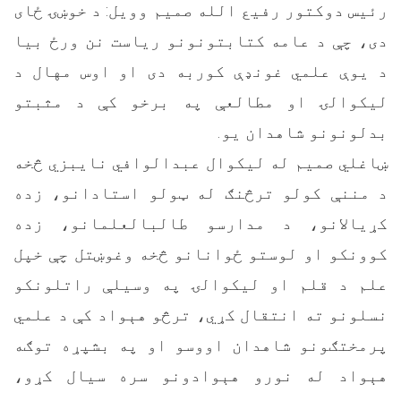
رئیس دوکتور رفیع الله صمیم وویل: د خوښۍ ځای
دی، چې د عامه کتابتونونو ریاست نن ورځ بیا
د یوې علمي غونډې کوربه دی او اوس مهال د
لیکوالۍ او مطالعې په برخو کې د مثبتو
بدلونونو شاهدان یو.
ښاغلي صمیم له لیکوال عبدالوافي نایبزي څخه
د مننې کولو ترڅنګ له ټولو استادانو، زده
کړیالانو، د مدارسو طالبالعلمانو، زده
کوونکو او لوستو ځوانانو څخه وغوښتل چې خپل
علم د قلم او لیکوالۍ په وسیلې راتلونکو
نسلونو ته انتقال کړي، ترڅو هېواد کې د علمي
پرمختګونو شاهدان اووسو او په بشپړه توګه
هېواد له نورو هېوادونو سره سیال کړو،