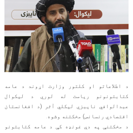
د اطلاعاتو او کلتور وزارت اړوند د عامه
کتابتونونو ریاست له لوري د لیکوال
عبدالوافي نایبزي لیکلي آثر (د افغانستان
اقتصادي رنسانس) مخکتنه وشوه.
د مخکتنې په دې غونډه کې د عامه کتابتونو