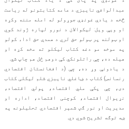
عبدالوافي نایبزي د عامه کتابتونو له ریاست
څخه د یادې غونډې جوړولو له امله مننه وکړه
او ویې ویل: لیکوالان د نورو لپاره ژوند کوي
او ټولنه پر ټولو حق لري د همدې حق اداء کولو
په موخه مو دغه کتاب لیکلو ته مخه کړه او
هیله ده، چې راتلونکي کې دوهم ځل هم چاپ شي.
د یادونې وړ ده، چې (د افغانستان اقتصادي
رنسانس) کتاب د ښاغلي نایبزي شلم لیکلی کتاب
دی، چې پکې ملي اقتصاد، پولي اقتصاد،
نړیوال اقتصاد، کوچنی اقتصاد، اداره او
مدیریت او نور ګڼ شمېر اقتصادي تحلیلونه په
ښه توګه تشریح شوي دي.