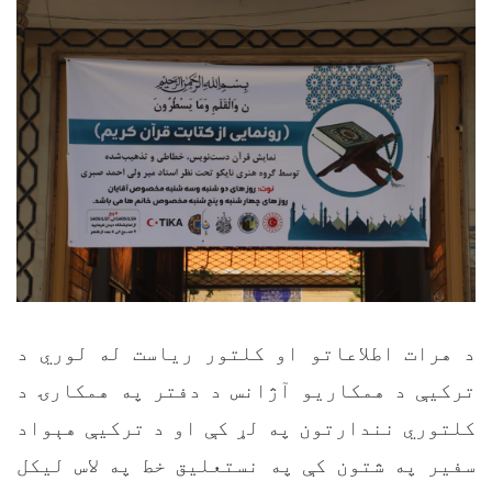
د هرات اطلاعاتو او کلتور ریاست له لوري د
ترکیې د همکاریو آژانس د دفتر په همکارۍ د
کلتوري نندارتون په لړ کې او د ترکیې هېواد
سفیر په شتون کې په نستعلیق خط په لاس لیکل