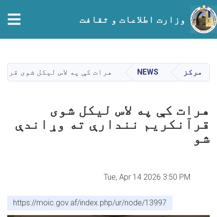
وزارت اطلاعات و ثقافت
Skip
to
main
مرکز
NEWS
هرات کې په لاس لیکل شوی قرآ
content
هرات کې په لاس لیکل شوی
قرآنکريم نندارې ته وړاندې
شو
Tue, Apr 14 2026 3:50 PM
https://moic.gov.af/index.php/ur/node/13997