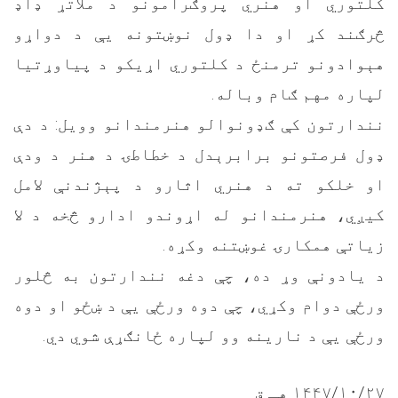
کلتوري او هنري پروګرامونو د ملاتړ ډاډ
څرګند کړ او دا ډول نوښتونه يې د دواړو
هېوادونو ترمنځ د کلتوري اړيکو د پياوړتيا
لپاره مهم ګام وباله.
نندارتون کې ګډونوالو هنرمندانو وویل: د دې
ډول فرصتونو برابرېدل د ‌خطاطۍ د هنر د ودې
او خلکو ته د هنري اثارو د پېژندنې لامل
کیږي، هنرمندانو له اړوندو ادارو څخه د لا
زياتې همکارۍ غوښتنه وکړه.
د يادونې وړ ده، چې دغه نندارتون به څلور
ورځې دوام وکړي، چې دوه ورځې يې د ښځو او دوه
ورځې يې د نارينه وو لپاره ځانګړې شوي دي.
۱۴۴۷/۱۰/۲۷ هـ ق