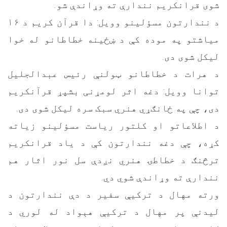
شوی قرانکریم نندارې ته وړاندې شو.
د نندارتون مسؤلينو وویل: دا قرآن کريم د ۱۶
مياشتو په موده کې د ښځينه خطاطانو له خوا
ليکل شوی دی.
د هرات د خطاطانو ټولنې رئيس عبدالجليل
توانا وویل: دغه اثر لومړنی بشپړ قرآنکریم
دی، چې په ځانګړي هنري سبک سره ليکل شوی دی.
د اطلاعاتو او کلتور رياست مسؤلینو زیاته
کړه، چې دغه نندارتون کې د یاد قرانکریم
ترڅنګ د خطاطۍ هنري نږدې سل نور اثار هم
نندارې ته وړاندې شوي دي.
ورته مهال د ترکيې سفير د دې نندارتون د
ليدنې پر مهال د ترکیې هېواد له لوري د