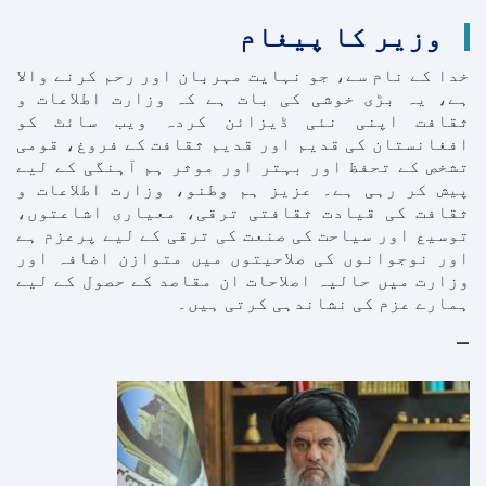
وزیر کا پیغام
خدا کے نام سے، جو نہایت مہربان اور رحم کرنے والا
ہے، یہ بڑی خوشی کی بات ہے کہ وزارت اطلاعات و
ثقافت اپنی نئی ڈیزائن کردہ ویب سائٹ کو
افغانستان کی قدیم اور قدیم ثقافت کے فروغ، قومی
تشخص کے تحفظ اور بہتر اور موثر ہم آہنگی کے لیے
پیش کر رہی ہے۔ عزیز ہم وطنو، وزارت اطلاعات و
ثقافت کی قیادت ثقافتی ترقی، معیاری اشاعتوں،
توسیع اور سیاحت کی صنعت کی ترقی کے لیے پرعزم ہے
اور نوجوانوں کی صلاحیتوں میں متوازن اضافہ اور
وزارت میں حالیہ اصلاحات ان مقاصد کے حصول کے لیے
ہمارے عزم کی نشاندہی کرتی ہیں۔