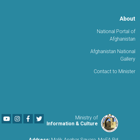
About
National Portal of
Afghanistan
Afghanistan National
Gallery
Contact to Minister
Youtube
LinkedIn
Facebook
Twitter
Ministry of
Information & Culture
Address:
Malik Asghar Square, MoFA Rd