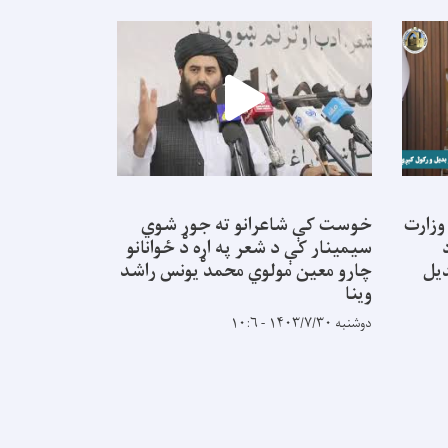
تور وزارت
خوست کې شاعرانو ته جوړ شوي
د اطلاعاتو او
سیمینار کې د شعر په اړه د ځوانانو
اونۍ کې
دیل
چارو معین مولوي محمد یونس راشد
شنبه ۱۴۰۳/۳/۵ - ۱۰:۴۹
وینا
دوشنبه ۱۴۰۳/۷/۳۰ - ۱۰:۶