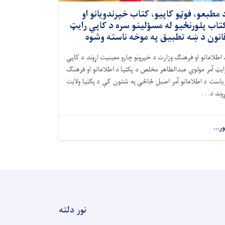
 مطبعو، فوټو کاپيو، کتاب خپرندویانو او
تاب پلورنځیو له مسؤلینو سره د کاپي رايټ
انون د ښه تطبیق په موخه ناسته وشوه
 اطلاعاتو او فرهنګ وزارت د خپرونو چارو معینیت اړوند د کاپي
ايټ آمر مولوي عبدالظاهر مخلص د پکتیا د اطلاعاتو او فرهنګ
یاست د اطلاعاتو آمر اصیل ځاځي په شتون کې د پکتیا ولایت
ړوند د. . .
ور...
نور دلته