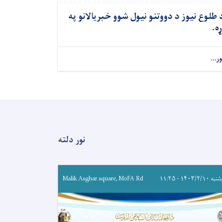
 طلوع نیوز د دووتنو نیول شوو خبریالانو په
ړه.
ور...
نور دلته
۱۴۰۳/۲/۱۰ - ۱۱:۲۵
Malik Asghar square, MoFA Rd