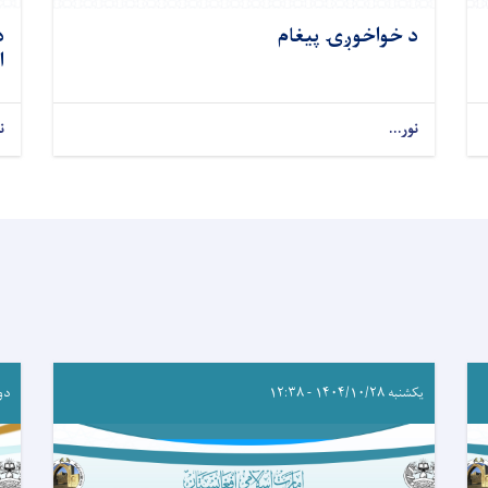
د خواخوږۍ پيغام
د
ا
نور...
ن
یکشنبه ۱۴۰۴/۱۰/۲۸ - ۱۲:۳۸
دوشنبه 