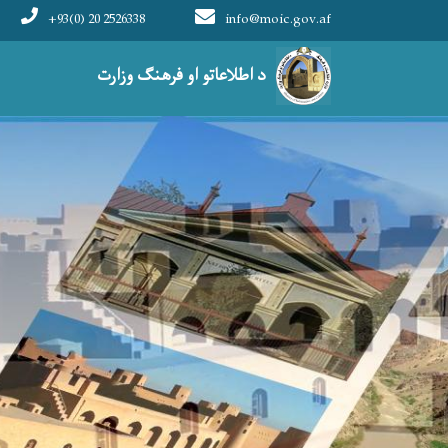
+93(0) 20 2526338
info@moic.gov.af
Main navigation
د اطلاعاتو او فرهنګ وزارت