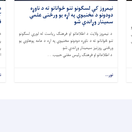
نیمروز کې لسګونو تنو ځوانانو ته د ناوړه
د
دودونو د مخنیوي په اړه یو ورځنی علمي
ک
سمینار وړاندې شو
ق
د نیمروز ولایت د اطلاعاتو او فرهنگ ریاست له لوري لسګونو
د
تنو ځوانانو ته د ناوړه دودونو مخنیوي په اړه د عامه پوهاوي يو
ر
ورځنی روزنیز سیمینار وړاندې شو.
ر
د اطلاعاتو او فرهنګ رئیس مفتي حبیب. . .
ا
نور...
ن