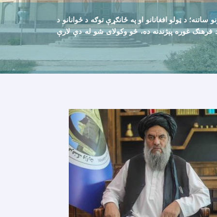
تنه؛ د ټولو افغانانو او په ځانګړې توګه د ځوانانو د
ن د فرهنګ غوره پېژندنه ده، څو وکولای شو له دې لارې