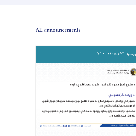
All announcements
به ۱۴۰۵/۲/۲۳ - ۷:۲۰