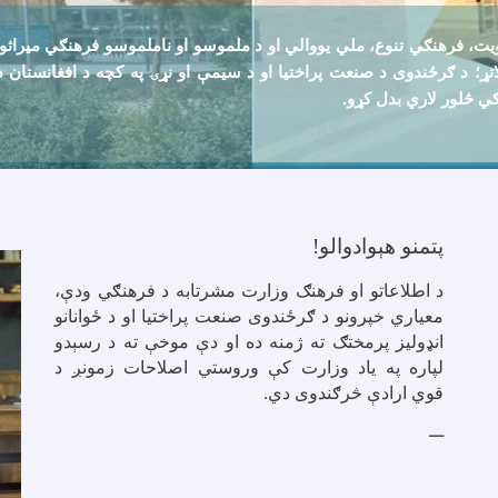
 فرهنګي تنوع، ملي يووالي او د ملموسو او ناملموسو فرهنګي ميراثونو سا
 ملاتړ؛ د ګرځندوی د صنعت پراختيا او د سيمې او نړۍ په کچه د افغانستا
ګي څلور لاري بدل کړو
.
پتمنو هېوادوالو!
د اطلاعاتو او فرهنګ وزارت مشرتابه د فرهنګي ودې،
معیاري خپرونو
د ګرځندوی صنعت پراختیا او د ځوانانو
انډولیز پرمختګ ته ژمنه ده او دې موخې ته د رسېدو
لپاره په یاد وزارت کې
وروستي اصلاحات زمونږ د
قوي ارادې څرګندوی دي.