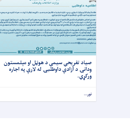
صیاد تفریحي سيمې د هوټل او مېلمستون
ودانۍ د آزادې داوطلبۍ له لارې په اجاره
ورکړي.
نور...