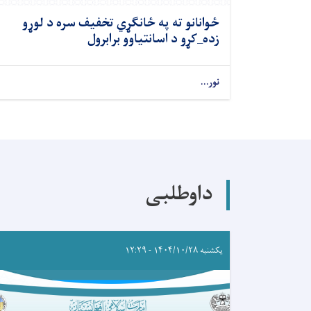
ځوانانو ته په ځانګړي تخفیف سره د لوړو
زده_کړو د اسانتیاوو برابرول
نور...
داوطلبی
یکشنبه ۱۴۰۴/۱۰/۲۸ - ۱۲:۲۹