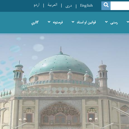
العربية
اردو
SEARCH
English
دری
رسنۍ
قوانین او اسناد
فرصتونه
ګالري