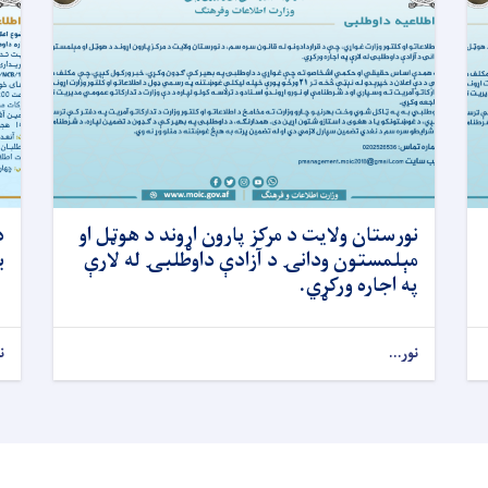
نورستان ولایت د مرکز پارون اړوند د هوټل او
د
مېلمستون ودانۍ د آزادې داوطلبۍ له لارې
ب
په اجاره ورکړي.
نور...
ن