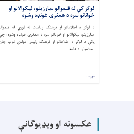
لوګر کې له قلموالو مبارزینو، لیکوالانو او
ځوانانو سره د همغږۍ غونډه وشوه
د لوګر د اطلاعاتو او فرهنګ ریاست له لوري له قلموالو
مبارزینو، لیکوالانو او ځوانانو سره د همغږۍ غونډه وشوه، چې
پکې د لوګر د اطلاعاتو او فرهنګ رئیس مولوي ثواب جان
اسلامیار، د عامه. . .
نور...
عکسونه او ویډیوګانې