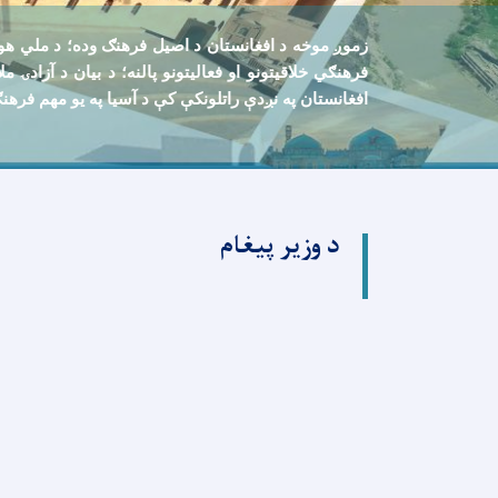
زموږ موخه د افغانستان د اصيل فرهنګ وده؛ د ملي هويت،
فرهنګي خلاقيتونو او فعاليتونو پالنه؛ د بيان د آزادۍ
افغانستان په نږدې راتلونکې کې د آسيا په يو مهم فرهن
د وزیر پیغام