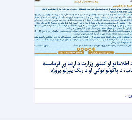
 اطلاعاتو او کلتور وزارت د اړتیا وړ قرطاسیه
اب، د پاکولو توکي او د رنګ پېرلو پروژه
ور...