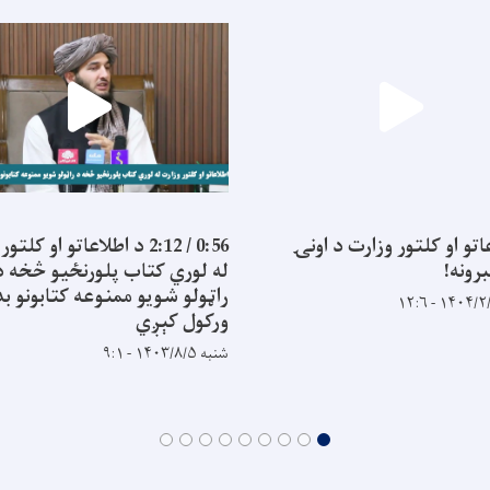
اتو او کلتور وزارت د اونۍ
0:56 / 2:12 د اطلاعاتو او کل
رونه!
له لوري کتاب پلورنځیو څخه د
راټولو شویو ممنوعه کتابونو ب
ورکول کېږي
شنبه ۱۴۰۳/۸/۵ - ۹:۱