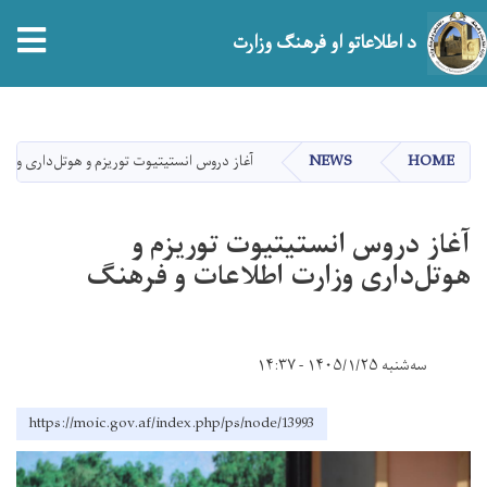
tion
د اطلاعاتو او فرهنګ وزارت
اصلي
منځپانګه
دانګل
HOME
NEWS
آغاز دروس انستیتیوت توریزم و هوتل‌داری وز
آغاز دروس انستیتیوت توریزم و
هوتل‌داری وزارت اطلاعات و فرهنگ
سه‌شنبه ۱۴۰۵/۱/۲۵ - ۱۴:۳۷
https://moic.gov.af/index.php/ps/node/13993