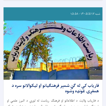
شنبه ۱۴۰۵/۵/۱۷ - ۱۵:۵۸
فاریاب کې له ګڼ شمېر فرهنګیانو او لیکوالانو سره د
همغږۍ غونډه وشوه
د فاریاب ولایت د اطلاعاتو او فرهنګ ریاست له لوري د البرز علمي او