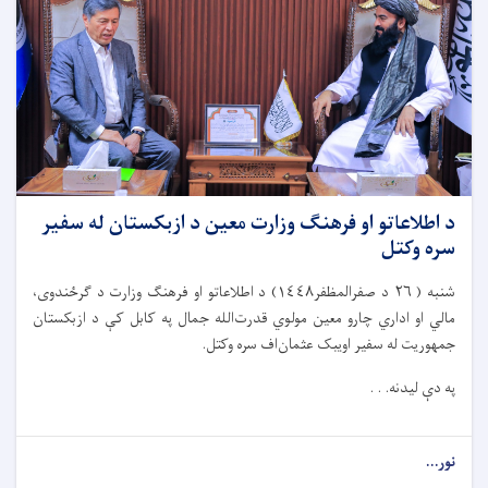
د اطلاعاتو او فرهنګ وزارت معین د ازبکستان له سفیر
سره وکتل
شنبه ( ٢٦ د صفرالمظفر١٤٤٨) د اطلاعاتو او فرهنګ وزارت د ګرځندوی،
مالي او اداري چارو معین مولوي قدرت‌الله جمال په کابل کې د ازبکستان
جمهوریت له سفیر اویبک عثمان‌اف سره وکتل.
په دې لیدنه. . .
نور...