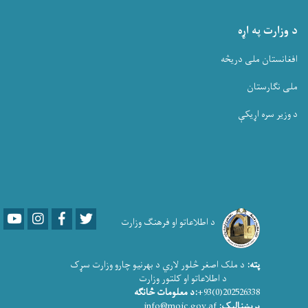
د وزارت په اړه
افغانستان ملی دریڅه
ملی نگارستان
د وزیر سره اړیکې
Youtube
LinkedIn
Facebook
Twitter
د اطلاعاتو او فرهنګ وزارت
پته:
د ملک اصغر څلور لاري د بهرنیو چارو وزارت سړک
د اطلاعاتو او کلتور وزارت
202526338(0)93+
:د معلومات څانګه
بریښنالیک:
info@moic.gov.af