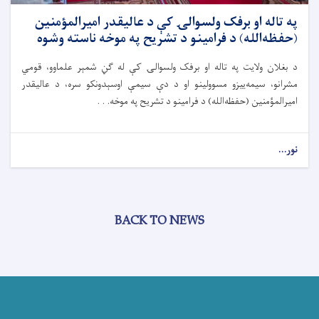
په تاله‌ او برفک ولسوالۍ کې د عالیقدر امیرالمؤمنین
(حفظه‌الله) د فرامینو د تشریح په موخه ناسته وشوه
د بغلان ولایت په تاله ا‌و برفک ولسوالۍ کې له ګڼ شمېر علماوو، قومي
مشرانو، سیمه‌ییزو مسوولینو او د دې سیمې اوسېدونکو سره، د عالیقدر
امیرالمؤمنین (حفظه‌الله) د فرامینو د تشریح په موخه. . .
نور...
BACK TO NEWS