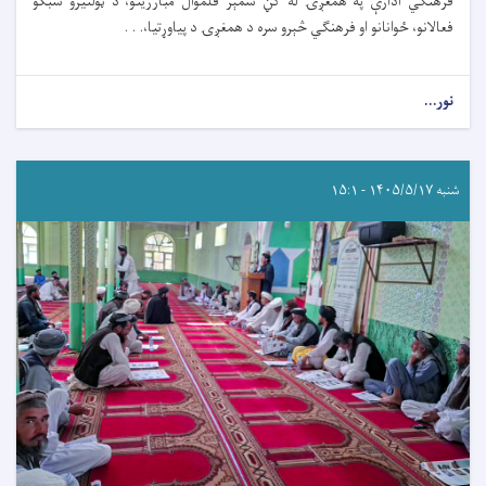
فرهنګي ادارې په همغږۍ له ګڼ شمېر قلموال مبارزینو، د ټولنیزو شبکو
فعالانو، ځوانانو او فرهنګي څېرو سره د همغږۍ د پیاوړتیا،. . .
نور...
شنبه ۱۴۰۵/۵/۱۷ - ۱۵:۱