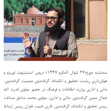
سه‌شنبه مورخ(۲۷ شوال المکرم ۱۴۴۷) دروس انستیتیوت توریزم و
هوتل‌داریِ ریاست تحقیق و انکشاف گرځندویِ معینیتِ گرځندوی،
مالی و اداریِ وزارت اطلاعات و فرهنگ در حضور مولوی قدرت الله
جمال معین گرځندوی، مالی و اداری، مولوی محمد صادق صداقت
رییس تحقیق و انکشاف گرځندوی، قاری خبیب غفران رییس ارتباط