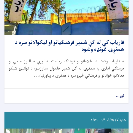
فاریاب کې له ګڼ شمېر فرهنګیانو او لیکوالانو سره د
همغږۍ غونډه وشوه
د فاریاب ولایت د اطلاعاتو او فرهنګ ریاست له لوري د البرز علمي او
فرهنګي ادارې په همغږۍ له ګڼ شمېر قلموال مبارزینو، د ټولنیزو شبکو
فعالانو، ځوانانو او فرهنګي څېرو سره د همغږۍ د پیاوړتیا،. . .
نور...
شنبه ۱۴۰۵/۵/۱۷ - ۱۵:۱