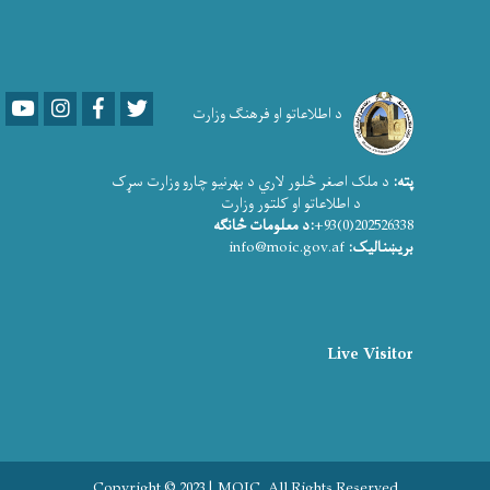
Youtube
LinkedIn
Facebook
Twitter
د اطلاعاتو او فرهنګ وزارت
پته:
د ملک اصغر څلور لاري د بهرنیو چارو وزارت سړک
د اطلاعاتو او کلتور وزارت
202526338(0)93+
:د معلومات څانګه
بریښنالیک:
info@moic.gov.af
Live Visitor
Copyright © 2023 | MOIC. All Rights Reserved