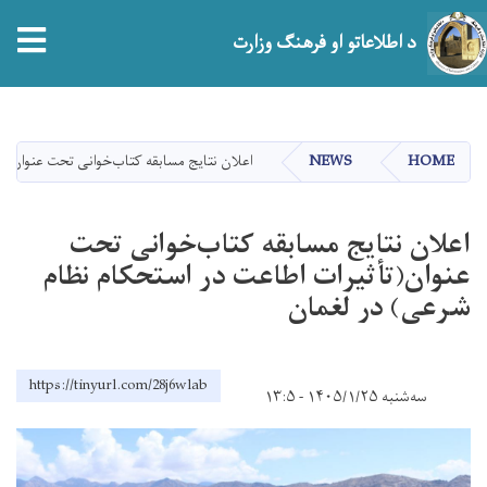
tion
د اطلاعاتو او فرهنګ وزارت
اصلي
منځپانګه
دانګل
HOME
NEWS
اعلان نتایج مسابقه کتاب‌خوانی تحت عنوان(ت
اعلان نتایج مسابقه کتاب‌خوانی تحت
عنوان(تأثیرات اطاعت در استحکام نظام
شرعی) در لغمان
https://tinyurl.com/28j6wlab
سه‌شنبه ۱۴۰۵/۱/۲۵ - ۱۳:۵