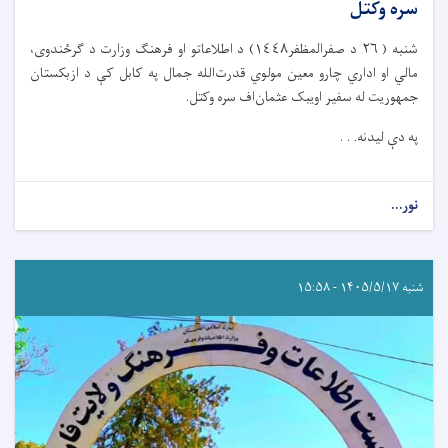
سره وکتل
شنبه ( ٢٦ د صفرالمظفر١٤٤٨) د اطلاعاتو او فرهنګ وزارت د ګرځندوی،
مالي او اداري چارو معین مولوي قدرت‌الله جمال په کابل کې د ازبکستان
جمهوریت له سفیر اویبک عثمان‌اف سره وکتل.
په دې لیدنه. . .
نور...
شنبه ۱۴۰۵/۵/۱۷ - ۱۵:۵۸