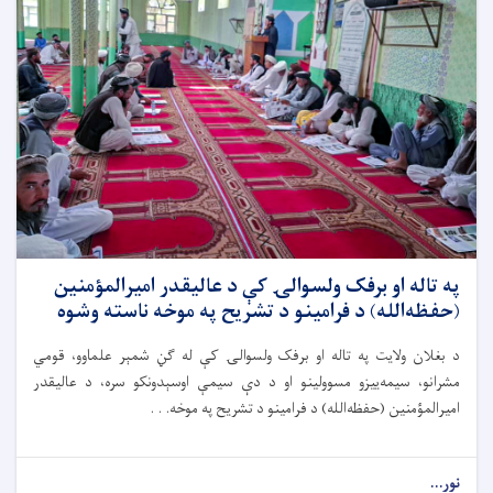
په تاله‌ او برفک ولسوالۍ کې د عالیقدر امیرالمؤمنین
(حفظه‌الله) د فرامینو د تشریح په موخه ناسته وشوه
د بغلان ولایت په تاله ا‌و برفک ولسوالۍ کې له ګڼ شمېر علماوو، قومي
مشرانو، سیمه‌ییزو مسوولینو او د دې سیمې اوسېدونکو سره، د عالیقدر
امیرالمؤمنین (حفظه‌الله) د فرامینو د تشریح په موخه. . .
نور...