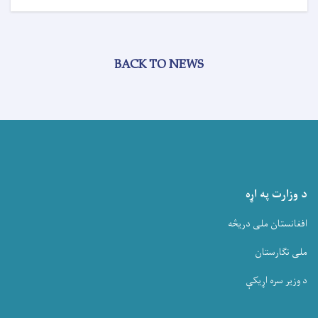
BACK TO NEWS
د وزارت په اړه
افغانستان ملی دریڅه
ملی نگارستان
د وزیر سره اړیکې