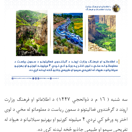
سه شنبه ( ۱۶ م د ذوالحجې ۱۴۴۷) د اطلاعاتو او فرهنګ وزارت
اړوند د ګرځندوی فعاليتونو د سمون رياست د معلوماتو له مخې د لوی
اختر په ورځو کې نږدې ۴ میلیونه کورنیو او بهرنیو سیلانیانو د هېواد له
تفریحي سیمو او طبیعي جاذبو څخه لیدنه کړې ده.