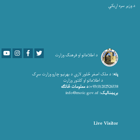
د وزیر سره اړیکې
Youtube
LinkedIn
Facebook
Twitter
د اطلاعاتو او فرهنګ وزارت
پته:
د ملک اصغر څلور لاري د بهرنیو چارو وزارت سړک
د اطلاعاتو او کلتور وزارت
202526338(0)93+
:د معلومات څانګه
بریښنالیک:
info@moic.gov.af
Live Visitor