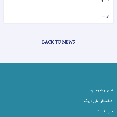
نور...
BACK TO NEWS
د وزارت په اړه
افغانستان ملی دریڅه
ملی نگارستان