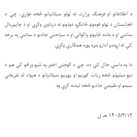
د اطلاعاتو او فرهنګ وزارت له ټولو سيلانیانو څخه غواړي، چې د
افغانستان د ټولو قومونو ځانګړو دودونو ته درناوی وکړي او د چاپيریال
ساتنې او د عامه ځایونو پاکوالي او د سیاحتي جاذبو د ساتنې په برخه
کې له اړوندو ادارو سره پوره همکاري وکړي.
دا په داسې حال کې ده، چې د کوچني اختر په شپو ورځو کې هم د
دوو میلیونو څخه زیات کورنیو او بهرنیو سیلانیانو د هېواد له تفریحي
سیمو او طبیعي جاذبو څخه لیدنه کړې وه.
۱۴۰۵/۳/۱۲ هـ ل