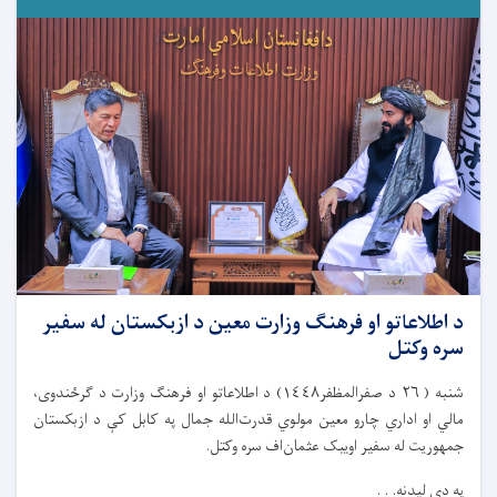
د اطلاعاتو او فرهنګ وزارت معین د ازبکستان له سفیر
سره وکتل
شنبه ( ٢٦ د صفرالمظفر١٤٤٨) د اطلاعاتو او فرهنګ وزارت د ګرځندوی،
مالي او اداري چارو معین مولوي قدرت‌الله جمال په کابل کې د ازبکستان
جمهوریت له سفیر اویبک عثمان‌اف سره وکتل.
په دې لیدنه. . .