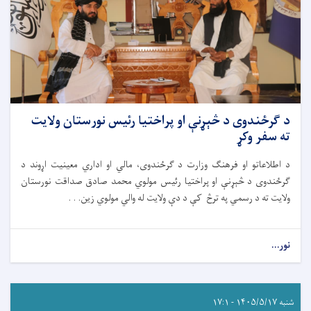
د ګرځندوی د څېړنې او پراختیا رئیس نورستان ولایت
ته سفر وکړ
د اطلاعاتو او فرهنګ وزارت د ګرځندوی، مالي او اداري معینیت اړوند د
ګرځندوی د څېړنې او پراختیا رئیس مولوي محمد صادق صداقت نورستان
ولایت ته د رسمي په ترڅ کې د دې ولایت له والي مولوي زین. . .
نور...
شنبه ۱۴۰۵/۵/۱۷ - ۱۷:۱