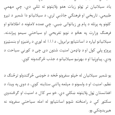
یاد سیلانيان تر ټولو زیات هغو ولایتونو ته تللي دي، چې مهمې
طبیعي، تاریخي او فرهنګي جاذبې لري، د سیلانیانو دا شمېر د تېرو
کلونو په پرتله د پام وړ زیاتوالی ښيي، چې عمده لاملونه د اطلاعاتو او
فرهنګ وزارت په هڅو د نویو تفریحي او سیاحتي سیمو پېژندنه،
سیلانیانو لپاره د اسانتیاوو برابرول، د ا.ا.ا له لوري د رغنيزو او بنسټيزو
پروژو پلي کول او د ډاډمن امنیت شتون دی چی د کورني سیاحت د
ودې، پياوړتیا او د بهرنیو سیلانیانو د جذب څرګندونه کوي.
یو شمېر سیلانیان له خپلو سفرونو څخه د خوښۍ څرګندولو ترڅنګ د
نظم، امنیت او د ولسونو د مېلمه پالنې ستاینه کوي، د دوی په وینا؛ د
افغانستان ټول ولایتونه ښکلي دي، خو سږ کال د امنیت او ګرځندوی
سکتور کې د رامنځته شویو اسانتیاوو له امله سیاحتي سفرونه نه
هیریدونکي وو.