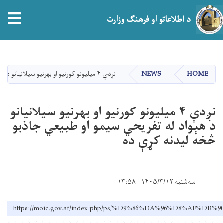
tion
د اطلاعاتو او فرهنګ وزارت
اصلي
منځپانګه
دانګل
HOME
NEWS
نږدې ۴ میلیونو کورنیو او بهرنیو سیلانیانو د هېواد له تفریحي سیمو او طبیعي جاذبو څخه لیدنه کړې ده
نږدې ۴ میلیونو کورنیو او بهرنیو سیلانیانو
د هېواد له تفریحي سیمو او طبیعي جاذبو
څخه لیدنه کړې ده
سه‌شنبه ۱۴۰۵/۳/۱۲ - ۱۳:۵۸
https://moic.gov.af/index.php/ps/%D9%86%DA%96%D