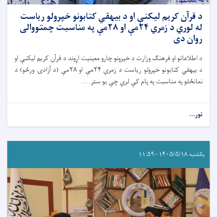
د قرآن کریم لیکنې او د بیهقي کتابونو خپرولو ریاست
له لوري د زمري ۲۴مې او ۲۸مې په مناسبت چمتووالی
روان دی
د اطلاعاتو او فرهنګ وزارت د خپرونو چارو معینیت اړوند د قرآن کریم لیکنې او
د بیهقي کتابونو خپرولو ریاست د زمري ۲۴مې او ۲۸مې (د آزادۍ ورځو) د
نمانځلو په مناسبت په پام کې لري چې یو ستر. . .
نور...
یکشنبه ۱۴۰۵/۵/۱۸ - ۱۱:۵۹