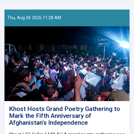
of
Decree
No.
Thu, Aug 06 2026 11:28 AM
17
Competition
Announced
in
Laghman
Khost Hosts Grand Poetry Gathering to
Mark the Fifth Anniversary of
Afghanistan's Independence