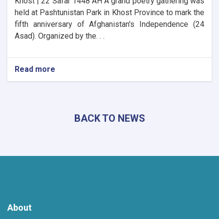
Khost | 22 Safar 1448 AH A grand poetry gathering was
held at Pashtunistan Park in Khost Province to mark the
fifth anniversary of Afghanistan's Independence (24
Asad). Organized by the. . .
Read more
about
Khost
Hosts
Grand
Poetry
BACK TO NEWS
Gathering
to
Mark
the
Fifth
Anniversary
of
Afghanistan's
Independence
About