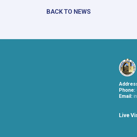
No.
17
BACK TO NEWS
Competition
Announced
in
Laghman
Addres
Phone:
Email:
i
Live Vi