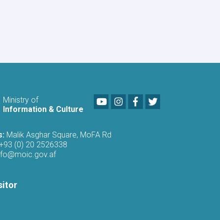
Poetry
Gathering
to
Mark
the
Fifth
Anniversary
of
Afghanistan's
Independence
Youtube
LinkedIn
Facebook
Twitter
Ministry of
Information & Culture
s:
Malik Asghar Square, MoFA Rd
+93 (0) 20 2526338
nfo@moic.gov.af
sitor