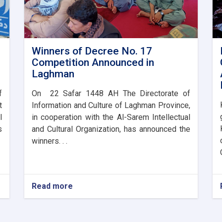
Winners of Decree No. 17
Competition Announced in
Laghman
f
On 22 Safar 1448 AH The Directorate of
t
Information and Culture of Laghman Province,
l
in cooperation with the Al-Sarem Intellectual
s
and Cultural Organization, has announced the
winners. . .
Read more
about
Winners
of
Decree