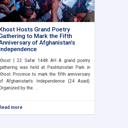
Khost Hosts Grand Poetry
Gathering to Mark the Fifth
Anniversary of Afghanistan's
Independence
Khost | 22 Safar 1448 AH A grand poetry
gathering was held at Pashtunistan Park in
Khost Province to mark the fifth anniversary
of Afghanistan's Independence (24 Asad).
Organized by the. . .
Read more
about
Khost
Hosts
Grand