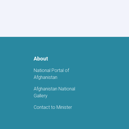
for
Afghanistan’s
Independence
Day
Celebrations
About
National Portal of
Afghanistan
Afghanistan National
Gallery
Contact to Minister