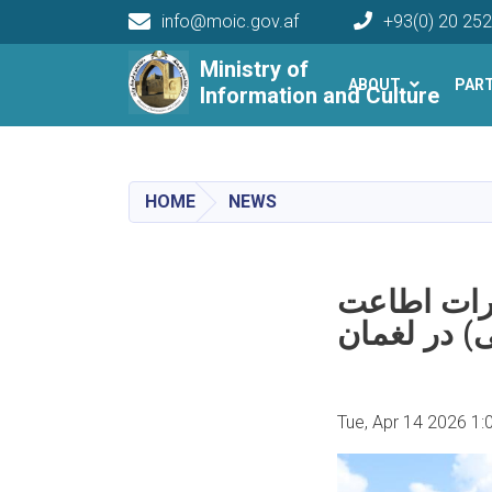
info@moic.gov.af
+93(0) 20 25
Main navigation
Ministry of
ABOUT
PAR
Information and Culture
HOME
NEWS
یرات اطاعت
Tue, Apr 14 2026 1