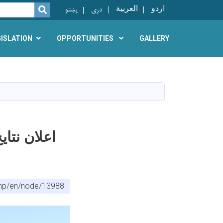
اردو
العربية
دری
پښتو
SEARCH
GISLATION
OPPORTUNITIES
GALLERY
اعلان نتا
.php/en/node/13988