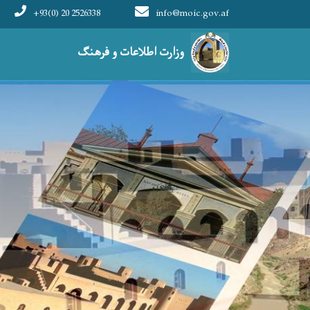
+93(0) 20 2526338
info@moic.gov.af
Main navigation
وزارت اطلاعات و فرهنگ