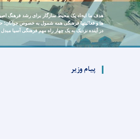
هدف ما ايجاد يک محيط سازگار برای رشد فرهنگ اصي
ها و فعالیتها فرهنگی همه شمول به خصوص جوانان؛ حم
در آينده نزديک به يک چهار راه مهم فرهنگی آسيا مبدل 
پیام وزیر