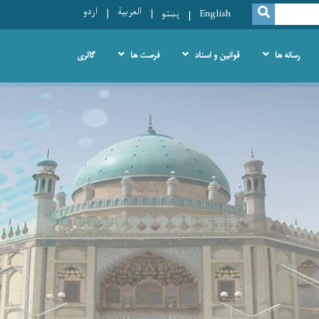
العربية
اردو
SEARCH
English
پښتو
رسانه ها
قوانین و اسناد
فرصت ها
گالری