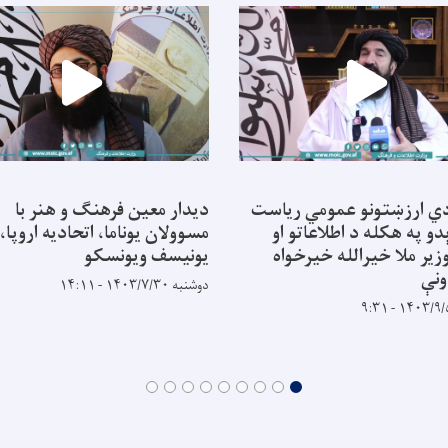
ي ارزښتونو عمومي ریاست
دیدار معین فرهنگ و هنر با
و په هکله د اطلاعاتو او
مسوولان یوناما، اتحادیه اروپا،
زير ملا خیرالله خیرخواه
یونیسف ویونسکو
نې
دوشنبه ۱۴۰۳/۷/۳۰ - ۱۴:۱۱