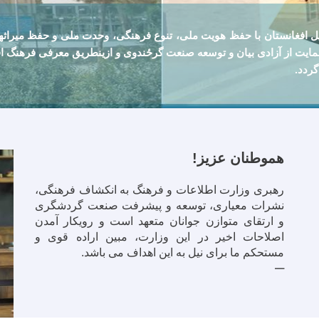
ل افغانستان با حفظ هويت ملی، تنوع فرهنگی، وحدت ملی و حفظ ميراث
ايت از آزادی بيان و توسعه صنعت گرځندوی و ازينطريق معرفی فرهنگ اف
گردد.
هموطنان عزیز!
رهبری وزارت اطلاعات و فرهنگ به انکشاف فرهنگی،
نشرات معیاری، توسعه و پیشرفت صنعت گردشگری
و ارتقای متوازن جوانان متعهد است و رویکار آمدن
اصلاحات اخیر در این وزارت، مبین اراده قوی و
مستحکم ما برای نیل به این اهداف می باشد.