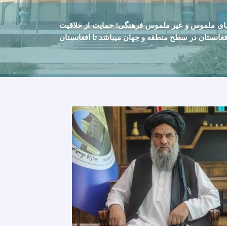
های ملموس و غیر ملموس فرهنگی؛ حمایت از خلاقيت
غانستان در سطح منطقه و جهان ميباشد تا افغانستان