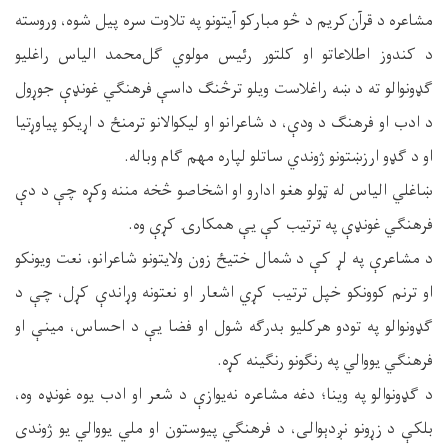
مشاعره د قرآن‌کریم د څو مبارکو آیتونو په تلاوت سره پیل شوه، وروسته
د کندوز اطلاعاتو او کلتور رئیس مولوي ګل‌محمد الیاس راغلیو
ګډونوالو ته د ښه راغلاست ویلو ترڅنګ داسې فرهنګي غونډې جوړول
د ادب او فرهنګ د ودې، د شاعرانو او لیکوالانو ترمنځ د اړیکو پیاوړتیا
او د ګډو ارزښتونو ژوندي ساتلو لپاره مهم ګام وباله.
ښاغلي الیاس له ټولو هغو ادارو او اشخاصو څخه مننه وکړه چې د دې
فرهنګي غونډې په ترتیب کې یې همکارۍ کړې وه.
د مشاعرې په لړ کې د شمال ختیځ زون ولایتونو شاعرانو، نعت ویونکو
او ترنم کوونکو خپل ترتیب کړي اشعار او نعتونه وړاندې کړل، چې د
ګډونوالو په تودو هرکليو بدرګه شول او فضا یې د احساس، مینې او
فرهنګي یووالي په رنګونو رنګینه کړه.
د ګډونوالو په وینا؛ دغه مشاعره نه‌یوازې د شعر او ادب یوه غونډه وه،
بلکې د زړونو نږدېوالی، د فرهنګي پیوستون او ملي یووالي یو ژوندی