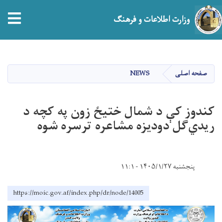
tion
وزارت اطلاعات و فرهنگ
Skip
to
main
صفحه اصلی
NEWS
content
کندوز کې د شمال ختیځ زون په کچه د
ریدي‌ګل دودیزه مشاعره ترسره شوه
پنجشنبه ۱۴۰۵/۱/۲۷ - ۱۱:۱
https://moic.gov.af/index.php/dr/node/14005