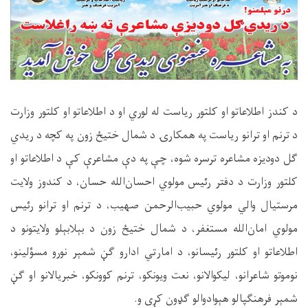
د کندز اطلاعاتو او کلتور ریاست له لوري او د اطلاعاتو او کلتور وزارت
د ترنم او ترانو ریاست په همکارۍ د شمال ختیځ زون په کچه د ریدي
ګل دودیزه مشاعره ترسره شوه، چې په دې مشاعرې کې د اطلاعاتو او
کلتور وزارت د دفتر رئیس مولوي احسان‌الله حسان، د کندوز ولایت
مرستیال والي مولوي حبیب‌الرحمن صهیب، د ترنم او ترانو رئیس
مولوي امان‌الله مستغفر، د شمال ختیځ زون د بېلابېلو ولایتونو د
اطلاعاتو او کلتور رئیسانو، د امارتي ادارو ګڼ شمېر نورو مسؤلینو،
نوموتو شاعرانو، لیکوالانو، نعت ویونکو، ترنم کوونکو، خبریالانو او ګڼ
شمېر فرهنګپالو هېوادوالو ګډون کړی و.