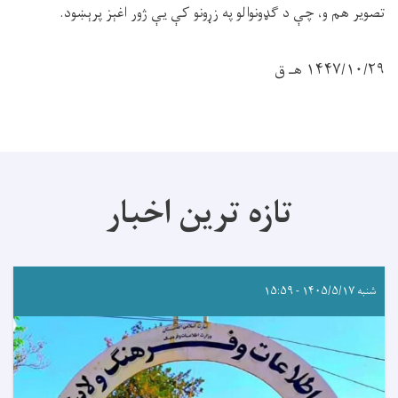
تصویر هم و، چې د ګډونوالو په زړونو کې یې ژور اغېز پرېښود.
۱۴۴۷/۱۰/۲۹ هـ ق
تازه ترین اخبار
شنبه ۱۴۰۵/۵/۱۷ - ۱۵:۵۹