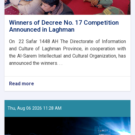
Winners of Decree No. 17 Competition
Announced in Laghman
On 22 Safar 1448 AH The Directorate of Information
and Culture of Laghman Province, in cooperation with
the Al-Sarem Intellectual and Cultural Organization, has
announced the winners. . .
Read more
about
Winners
of
Decree
No.
Thu, Aug 06 2026 11:28 AM
17
Competition
Announced
in