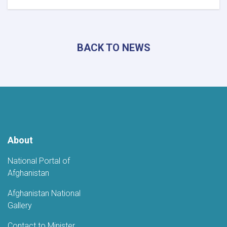
Khost
Hosts
Grand
Poetry
BACK TO NEWS
Gathering
to
Mark
the
Fifth
Anniversary
of
Afghanistan's
Independence
About
National Portal of
Afghanistan
Afghanistan National
Gallery
Contact to Minister