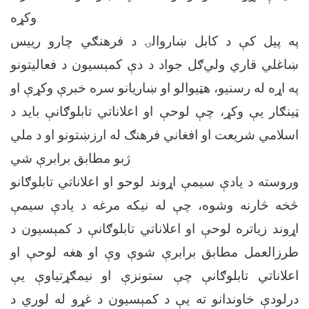
وکړه.
په پیل کې د کابل ښاروالۍ د فرهنګي چارو رییس
ښاغلي قاري ولي‌ګل جواد د دې کمېسیون د فعالیتونو
په اړه له رسنیو، هټیوالو او ښاریانو سره خبرې وکړې او
ټینګار یې وکړ، چې لوحې او اعلاناتي تابلوګانې باید د
اسلامي شریعت او افغاني فرهنګ له ارزښتونو او د ملي
ژبو مطابق برابرې شي.
وروسته د یادې سیمې اړوند لوحو او اعلاناتي تابلوګانو
څخه څارنه وشوه، چې له نیکه مرغه د یادې سیمې
اړوند زیاتره لوحې او اعلاناتي تابلوګانې د کمېسیون د
طرزالعمل مطابق برابرې شوې وې او هغه لوحې او
اعلاناتي تابلوګانې چې ستونزې او نیمګړتیاوې یې
درلودې خاوندانو ته یې د کمېسیون د غړو له لوري د