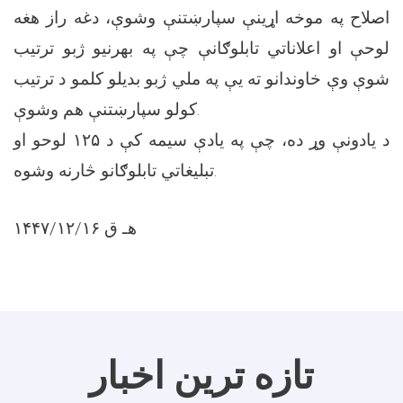
اصلاح په موخه اړینې سپارښتنې وشوې، دغه راز هغه
لوحې او اعلاناتي تابلوګانې چې په بهرنیو ژبو ترتیب
شوې وې خاوندانو ته یې په ملي ژبو بدیلو کلمو د ترتیب
کولو سپارښتنې هم وشوې.
د یادونې وړ ده، چې په یادې سیمه کې د ۱۲۵ لوحو او
تبلیغاتي تابلوګانو څارنه وشوه.
۱۴۴۷/۱۲/۱۶ هـ ق
تازه ترین اخبار