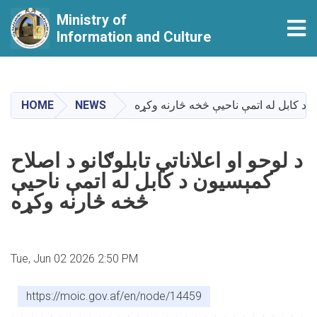
Ministry of
Tog
Information and Culture
Skip
to
main
HOME
NEWS
ون د کابل له اتمې ناحیې څخه څارنه وکړه
content
د لوحو او اعلاناتي تابلوګانو د اصلاح
کمېسيون د کابل له اتمې ناحیې
څخه څارنه وکړه
Tue, Jun 02 2026 2:50 PM
https://moic.gov.af/en/node/14459