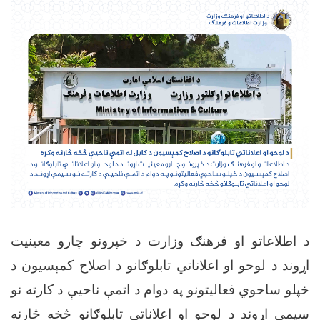
د اطلاعاتو او فرهنګ وزارت د خپرونو چارو معینیت
اړوند د لوحو او اعلاناتي تابلوګانو د اصلاح کمېسيون د
خپلو ساحوي فعالیتونو په دوام د اتمې ناحیې د کارته نو
سیمې اړوند د لوحو او اعلاناتي تابلوګانو څخه څارنه