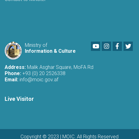
Youtube
LinkedIn
Faceboo
Twi
Ministry of
Information & Culture
Address:
Malik Asghar Square, MoFA Rd
Phone:
+93 (0) 20 2526338
Email:
info@moic.gov.af
Live Visitor
Copyright © 2023 | MOIC. All Rights Reserved