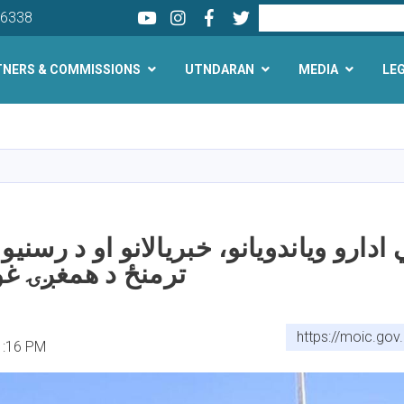
Youtube
LinkedIn
Facebook
Twitter
Search
26338
TNERS & COMMISSIONS
UTNDARAN
MEDIA
LE
Skip
to
main
content
 ادارو ویاندویانو، خبریالانو او د رسنی
ترمنځ د همغږۍ غ
https://moic.go
1:16 PM