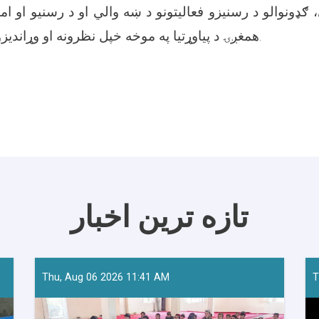
 ګډونوالو د رسنیزو فعالیتونو د ښه والي او د رسنیو او اما
همغږۍ د پیاوړتیا په موخه خپل نظرونه او وړاندیزونه هم شریک کړل.
تازه ترین اخبار
Thu, Aug 06 2026 11:41 AM
T