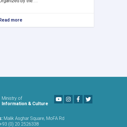
Organized by the. . .
Read more
about
Khost
Hosts
Grand
Poetry
Gathering
to
Mark
the
Fifth
Anniversary
of
Afghanistan's
Independence
Youtube
LinkedIn
Facebook
Twitter
Ministry of
Information & Culture
s:
Malik Asghar Square, MoFA Rd
+93 (0) 20 2526338