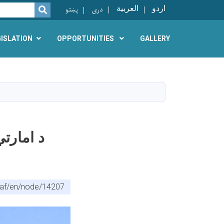
اردو
العربية
دری
پښتو
SEARCH
GISLATION
OPPORTUNITIES
GALLERY
د امارتي
v.af/en/node/14207