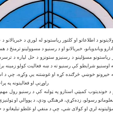
ایتونو د اطلاعاتو او کلتور ریاستونو له لوري د خبریالانو د
ور ریاستونو مسؤلینو د رسنیزو ستونزو د حل لپاره د ترسره
ه اوسنیو شرایطو کې رسنیو ته د ښه فعالیت کولو زمینه برا
ه خپرونو خوښي څرګنده کړه او غوښتنه يې وکړه، چې د ا
راوړنې او فعالیتونه په پراخه کچه خپاره کړي.
و د خوندیتوب کمېټې استازو په ټولنه کې د رسنیو رول مهم ی
وماتو رسولو، زده‌کړې، فرهنګي ودې، د یووالي او ټولنیزې 