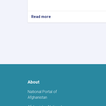
Read more
about
Nationwide
Preparations
Underway
for
Afghanistan’s
Independence
Day
Celebrations
About
National Portal of
Afghanistan