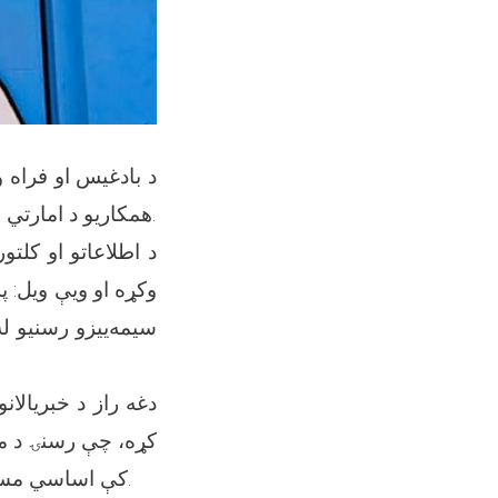
د بادغیس او فراه ول
همکاریو د امارتي ادارو ویاندویانو، خبریالانو او د رسنیو د مسوولینو ترمنځ د همغږۍ غونډې وشوې.
د اطلاعاتو او کلت
وکړه او ویې ویل: پ
سیمه‌ییزو رسنیو ل
دغه راز د خبریالان
کړه، چې رسنۍ د معل
کې اساسي مسؤلیتونه لري او کولای شي، چې د منفي او غلطو تبلیغاتو د خپرېدو مخه ونیسي.