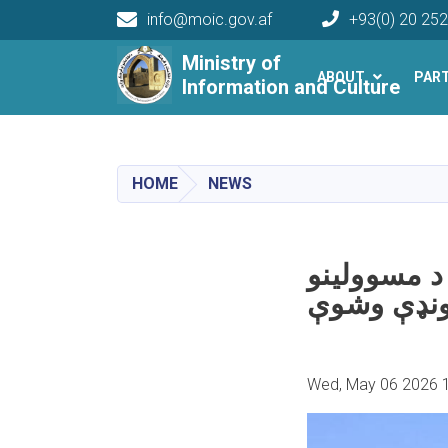
info@moic.gov.af
+93(0) 20 25
Main navigation
Ministry of
ABOUT
PAR
Information and Culture
HOME
NEWS
و د مسوولینو
ونډې وشوې
Wed, May 06 2026 