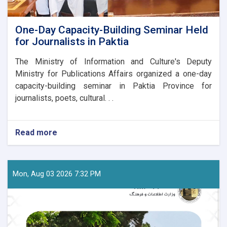
One-Day Capacity-Building Seminar Held
for Journalists in Paktia
The Ministry of Information and Culture's Deputy
Ministry for Publications Affairs organized a one-day
capacity-building seminar in Paktia Province for
journalists, poets, cultural. . .
Read more
about
One-
Day
Capacity-
Building
Mon, Aug 03 2026 7:32 PM
Seminar
Held
for
Journalists
in