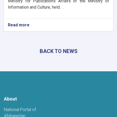
Ministry for Publications Affairs of the Ministry of
Information and Culture, held. . .
Read more
about
Book
Evaluation
Commission
Holds
BACK TO NEWS
Regular
Session
About
National Portal of
Afghanistan