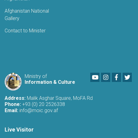
Afghanistan National
Gallery
Contact to Minister
Youtube
LinkedIn
Faceboo
Twi
Ministry of
Information & Culture
Address:
Malik Asghar Square, MoFA Rd
Phone:
+93 (0) 20 2526338
Email:
info@moic.gov.af
Live Visitor