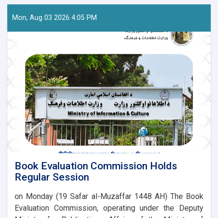
Director
of
Mon, Aug 03 2026 4:05 PM
the
Youth
Affairs
Department
Was
Officially
Introduced
Book Evaluation Commission Holds
Regular Session
on Monday (19 Safar al-Muzaffar 1448 AH) The Book
Evaluation Commission, operating under the Deputy