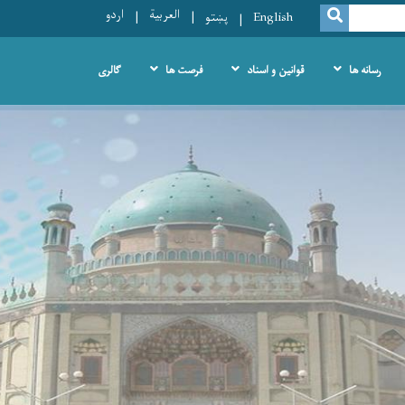
العربية
اردو
SEARCH
English
پښتو
رسانه ها
قوانین و اسناد
فرصت ها
گالری