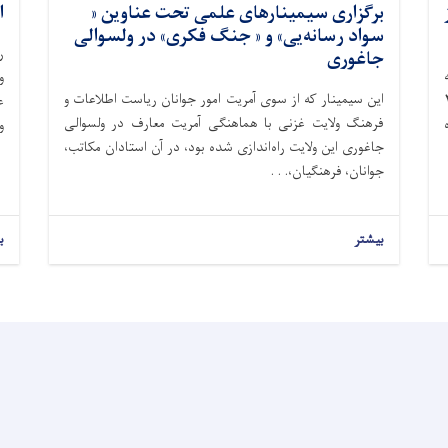
برگزاری سیمینار‌های علمی تحت عناوین «
ا
سواد رسانه‌یی» و « جنگ فکری» در ولسوالی
ر
جاغوری
و
این سیمینار که از سوی آمریت امور جوانان ریاست اطلاعات و
 فرا رسیدن ۲۴
فرهنگ ولایت غزنی با هماهنگی آمریت معارف در ولسوالی
و
جاغوری این ولایت راه‌اندازی شده بود، در آن استادان مکاتب،
جوانان، فرهنگیان،. . .
بیشتر
ب