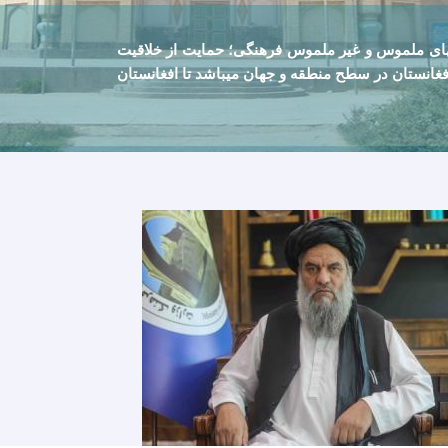
های ملموس و غیر ملموس فرهنگی؛ حمایت از خلاقيت
غانستان در سطح منطقه و جهان ميباشد تا افغانستان