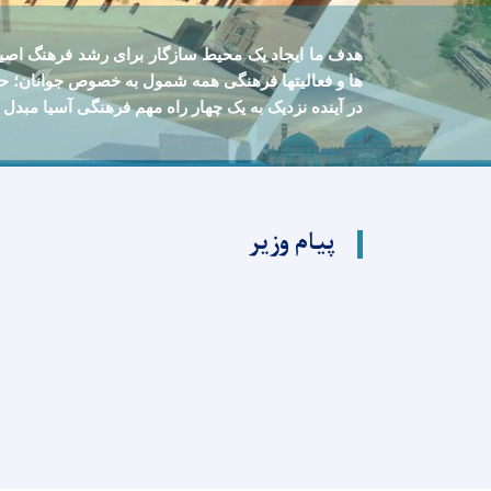
هدف ما ايجاد يک محيط سازگار برای رشد فرهنگ اصي
ها و فعالیتها فرهنگی همه شمول به خصوص جوانان؛ حم
در آينده نزديک به يک چهار راه مهم فرهنگی آسيا مبدل 
پیام وزیر