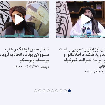
ي ارزښتونو عمومي ریاست
دیدار معین فرهنگ و هنر با
و په هکله د اطلاعاتو او
مسوولان یوناما، اتحادیه اروپا،
زير ملا خیرالله خیرخواه
یونیسف ویونسکو
نې
دوشنبه ۱۴۰۳/۷/۳۰ - ۱۴:۱۱