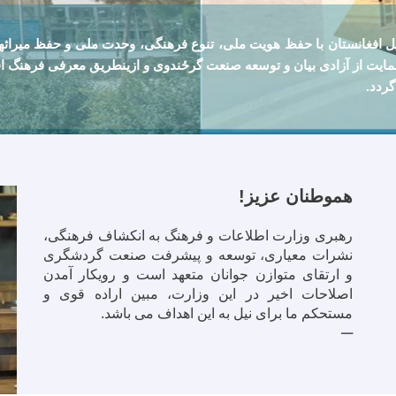
ل افغانستان با حفظ هويت ملی، تنوع فرهنگی، وحدت ملی و حفظ ميراث
ايت از آزادی بيان و توسعه صنعت گرځندوی و ازينطريق معرفی فرهنگ اف
گردد.
هموطنان عزیز!
رهبری وزارت اطلاعات و فرهنگ به انکشاف فرهنگی،
نشرات معیاری، توسعه و پیشرفت صنعت گردشگری
و ارتقای متوازن جوانان متعهد است و رویکار آمدن
اصلاحات اخیر در این وزارت، مبین اراده قوی و
مستحکم ما برای نیل به این اهداف می باشد.