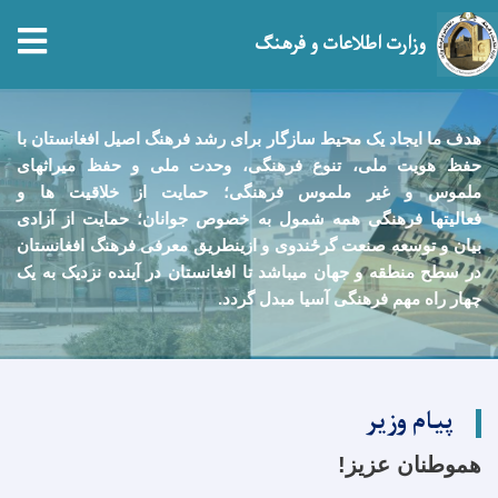
tion
وزارت اطلاعات و فرهنگ
Skip
to
هدف ما ايجاد يک محيط سازگار برای رشد فرهنگ اصيل افغانستان با
main
حفظ هويت ملی، تنوع فرهنگی، وحدت ملی و حفظ ميراثهای
content
ملموس و غیر ملموس فرهنگی؛ حمایت از خلاقيت ها و
فعالیتها فرهنگی همه شمول به خصوص جوانان؛ حمايت از آزادی
بيان و توسعه صنعت گرځندوی و ازينطريق معرفی فرهنگ افغانستان
در سطح منطقه و جهان ميباشد تا افغانستان در آينده نزديک به يک
چهار راه مهم فرهنگی آسيا مبدل گردد.
پیام وزیر
هموطنان عزیز!