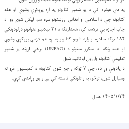
کړ او د کمېسيون لاسته راوړنې او فعالیتونه مثبت وارزول شول.
په دې غونډه کې د یو شمېر کتابونو په اړه پرېکړې وشوې او هغه
کتابونه چې د اسلامي او افغاني ارزښتونو سره سم لیکل شوي وو، د
چاپ اجازه یې ترلاسه کړه، همدارنګه د ۲۱ بېلابېلو عنوانونو درلودونکي
۱۸۲ ټوکه صادره او وارد شویو کتابونو په اړه هم لازمې پرېکړې وشوې
او همدارنګه، د ملګرو ملتونو د (UNFAO) برخې اړوند یو شمېر
تعلیمي کتابونه وارزول او تائید شول.
د یادونې وړ ده، چې ۷ ټوکه راجع شوي کتابونه د کمېسیون غړو ته
وسپارل شول، ترڅو، په راتلونکې ناسته کې یې راپور وړاندې کړي.
۱۴۰۵/۱/۲۴ هـ ل