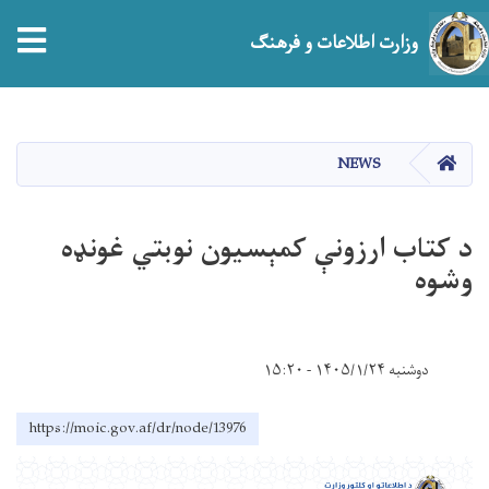
tion
وزارت اطلاعات و فرهنگ
Skip
to
main
صفحه اصلی
NEWS
content
د کتاب ‎ارزونې کمېسیون نوبتي غونډه
وشوه
دوشنبه ۱۴۰۵/۱/۲۴ - ۱۵:۲۰
https://moic.gov.af/dr/node/13976