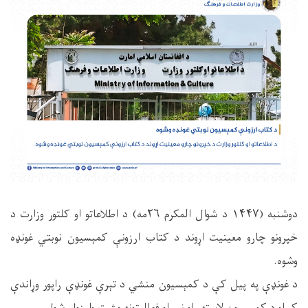
‏‎دوشنبه (۱۴۴۷ د شوال المکرم ۲۶مه) د اطلاعاتو او کلتور وزارت د
خپرونو چارو معینیت اړوند د کتاب ارزونې کمېسیون نوبتي غونډه
وشوه.
د غونډې په پيل کې د کمېسیون منشي د تېرې غونډې راپور وړاندې