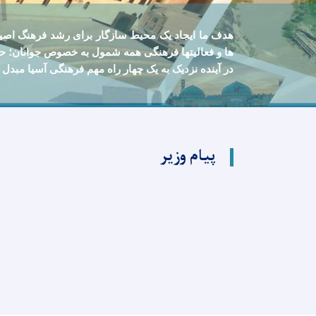
هدف ما ايجاد يک محيط سازگار برای رشد فرهنگ اصي
ها و فعالیتها فرهنگی همه شمول به خصوص جوانان؛ حم
در آينده نزديک به يک چهار راه مهم فرهنگی آسيا مبدل 
پیام وزیر