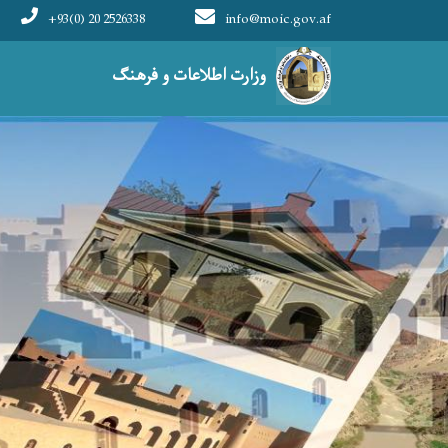
+93(0) 20 2526338
info@moic.gov.af
Main navigation
وزارت اطلاعات و فرهنگ