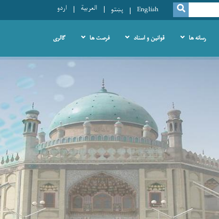
العربية
اردو
SEARCH
English
پښتو
رسانه ها
قوانین و اسناد
فرصت ها
گالری