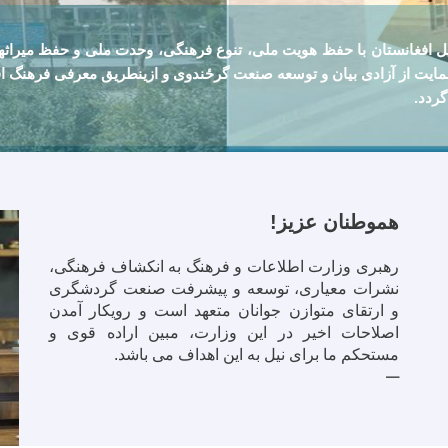
ل افغانستان با حفظ هويت ملی، تنوع فرهنگی، وحدت ملی و حفظ ميراث
ايت از آزادی بيان و توسعه صنعت گرځندوی و ازينطريق معرفی فرهنگ اف
گردد.
هموطنان عزیز!
رهبری وزارت اطلاعات و فرهنگ به انکشاف فرهنگی،
نشرات معیاری، توسعه و پیشرفت صنعت گردشگری
و ارتقای متوازن جوانان متعهد است و رویکار آمدن
اصلاحات اخیر در این وزارت، مبین اراده قوی و
مستحکم ما برای نیل به این اهداف می باشد.