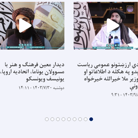
ي ارزښتونو عمومي ریاست
دیدار معین فرهنگ و هنر با
و په هکله د اطلاعاتو او
مسوولان یوناما، اتحادیه اروپا،
زير ملا خیرالله خیرخواه
یونیسف ویونسکو
نې
دوشنبه ۱۴۰۳/۷/۳۰ - ۱۴:۱۱