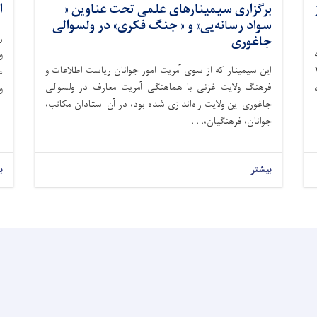
برگزاری سیمینار‌های علمی تحت عناوین «
ا
سواد رسانه‌یی» و « جنگ فکری» در ولسوالی
ر
جاغوری
و
این سیمینار که از سوی آمریت امور جوانان ریاست اطلاعات و
 فرا رسیدن ۲۴
فرهنگ ولایت غزنی با هماهنگی آمریت معارف در ولسوالی
و
جاغوری این ولایت راه‌اندازی شده بود، در آن استادان مکاتب،
جوانان، فرهنگیان،. . .
بیشتر
ب