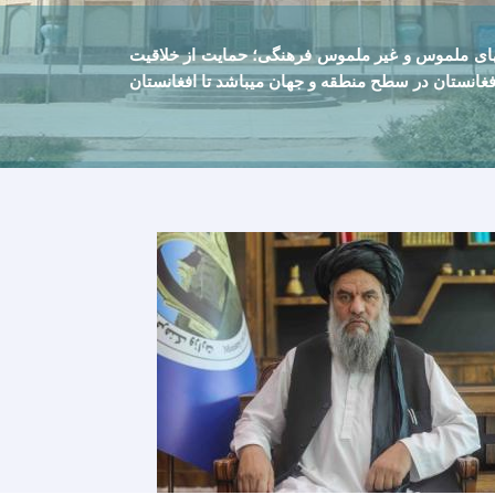
های ملموس و غیر ملموس فرهنگی؛ حمایت از خلاقيت
غانستان در سطح منطقه و جهان ميباشد تا افغانستان