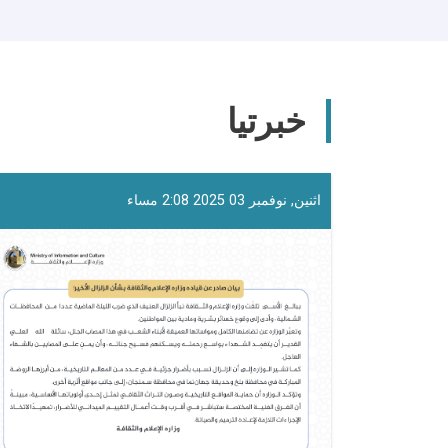
خبرتیا
اثنين, نوفمبر 03 2025 2:08 مساء