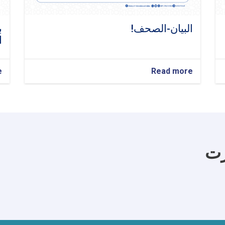
البيان-الصحف!
ب
ا
e
about
Read more
البيان-
الصحف!
رت