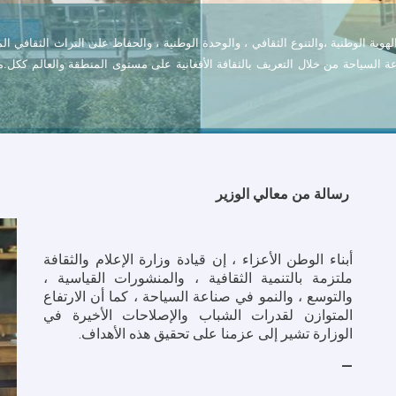
لهوية
الوطنية
،والتنوع
الثقافي
،
والوحدة
الوطنية
،
والحفاظ
على
التراث
الثقافي
ال
ة
السياحة
من
خلال
التعريف
بالثقافة
الأفغانية
على
مستوى
المنطقة
والعالم
ككل
.
م
رسالة من معالي الوزير
أبناء الوطن الأعزاء ، إن قيادة وزارة الإعلام والثقافة
ملتزمة بالتنمية الثقافية ، والمنشورات القياسية ،
والتوسع ، والنمو في صناعة السياحة ، كما أن الارتفاع
المتوازن لقدرات الشباب والإصلاحات الأخيرة في
الوزارة تشير إلى عزمنا على تحقيق هذه الأهداف.