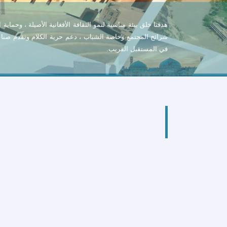
هدفنا
خلق
بيئة
مناسبة
لنمو
الثقافة
الأفغانية
الأصيلة
،
وحماية
ا
شرائح
المجتمع
وخاصة
الشباب
،
دعم
حرية
الكلام
وتقدم
صناع
في
المستقبل
القريب
.