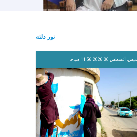
نور دلته
س, أغسطس 06 2026 11:56 صباحا