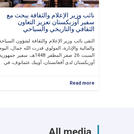
نائب وزير الإعلام والثقافة يبحث مع
سفير أوزبكستان تعزيز التعاون
الثقافي والتاريخي والسياحي
التقى نائب وزير الإعلام والثقافة لشؤون السياحة
والمالية والإدارة، المولوي قدرت الله جمال، اليوم
السبت 26 صفر المظفر 1448هـ، سفير جمهوري
أوزبكستان لدى أفغانستان، أويبك عثمانوف، في. . .
about
Read more
نائب
وزير
الإعلام
والثقافة
يبحث
مع
سفير
All media
أوزبكستان