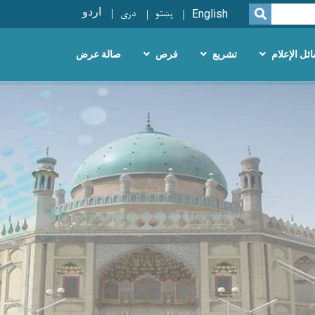
پښتو
دری
اردو
SEARCH
English
ئل الإعلام
تشريع
فرص
صالة عرض