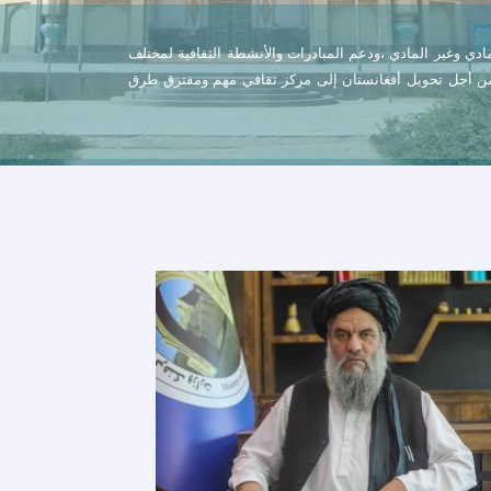
مادي
وغير
المادي
،ودعم
المبادرات
والأنشطة
الثقافية
لمختلف
ن
أجل
تحويل
أفغانستان
إلى
مركز
ثقافي
مهم
ومفترق
طرق