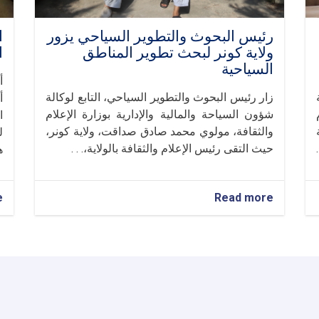
رئيس البحوث والتطوير السياحي يزور
ا
ولاية كونر لبحث تطوير المناطق
ا
السياحية
أ
زار رئيس البحوث والتطوير السياحي، التابع لوكالة
أ
شؤون السياحة والمالية والإدارية بوزارة الإعلام
ا
ة
والثقافة، مولوي محمد صادق صداقت، ولاية كونر،
ل
حيث التقى رئيس الإعلام والثقافة بالولاية،. . .
ه
e
about
Read more
رئيس
البحوث
والتطوير
السياحي
يزور
ولاية
كونر
لبحث