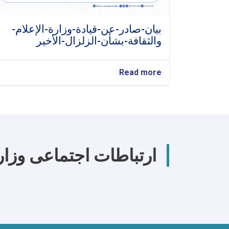
بيان-صادر-عن-قيادة-وزارة-الإعلام-
والثقافة-بشأن-الزلزال-الأخير
about
Read more
بيان-
صادر-
عن-
قيادة-
وزارة-
الإعلام-
والثقافة-
ارتباطات اجتماعی وزا
بشأن-
الزلزال-
الأخير