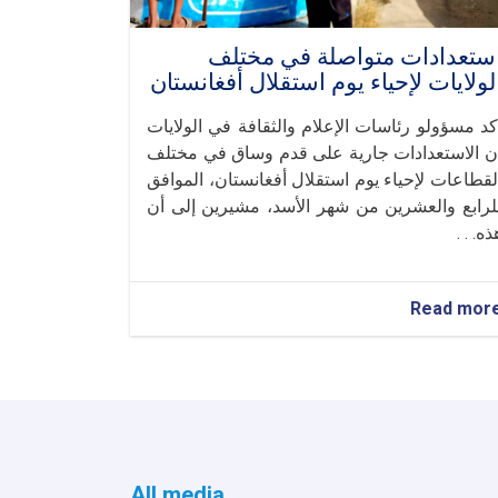
ستعدادات متواصلة في مختلف
لولايات لإحياء يوم استقلال أفغانستان
كد مسؤولو رئاسات الإعلام والثقافة في الولايات
ن الاستعدادات جارية على قدم وساق في مختلف
لقطاعات لإحياء يوم استقلال أفغانستان، الموافق
لرابع والعشرين من شهر الأسد، مشيرين إلى أن
ذه. . .
about
Read mor
استعدادات
متواصلة
في
مختلف
الولايات
لإحياء
يوم
استقلال
All media