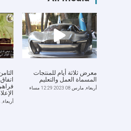
تعزيز
التعاون
الثقافي
والتاريخي
والسياحي
معرض ثلاثة أيام للمنتجات
الثام
المسماة العمل والتعليم
اتفاق 
فراهي"
أربعاء, مارس 08 2023 12:29 مساء
الإعلا
أربعاء, مارس 01 