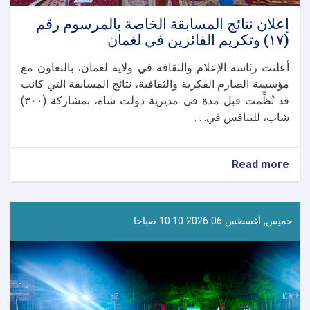
إعلان نتائج المسابقة الخاصة بالمرسوم رقم
(١٧) وتكريم الفائزين في لغمان
أعلنت رئاسة الإعلام والثقافة في ولاية لغمان، بالتعاون مع
مؤسسة الصارم الفكرية والثقافية، نتائج المسابقة التي كانت
قد نُظِّمت قبل مدة في مديرية دولت شاه، بمشاركة (٣٠٠)
شاب، للتنافس في. . .
about
Read more
إعلان
نتائج
المسابقة
الخاصة
خميس, أغسطس 06 2026 10:10 صباحا
بالمرسوم
رقم
(١٧)
وتكريم
الفائزين
في