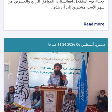
لإحياء يوم استقلال أفغانستان، الموافق للرابع والعشرين من
شهر الأسد، مشيرين إلى أن هذه. . .
about
Read more
استعدادات
متواصلة
في
مختلف
خميس, أغسطس 06 2026 11:24 صباحا
الولايات
لإحياء
يوم
استقلال
أفغانستان