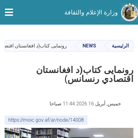
وزارة الإعلام والثقافة
تجاوز
إلى
المحتوى
الرئيسية
NEWS
رونمایی کتاب(د افغانستان اقتصا
الرئيسي
رونمایی کتاب(د افغانستان
اقتصادي رنسانس)
خميس, أبريل 16 2026 11:44 صباحا
https://moic.gov.af/ar/node/14008