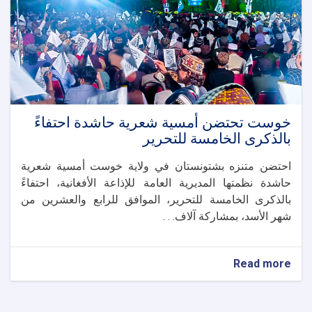
لغمان
خوست تحتضن أمسية شعرية حاشدة احتفاءً
بالذكرى الخامسة للتحرير
احتضن متنزه بشتونستان في ولاية خوست أمسية شعرية
حاشدة نظمتها المديرية العامة للإذاعة الأفغانية، احتفاءً
بالذكرى الخامسة للتحرير، الموافق للرابع والعشرين من
شهر الأسد، بمشاركة آلاف. . .
about
Read more
خوست
تحتضن
أمسية