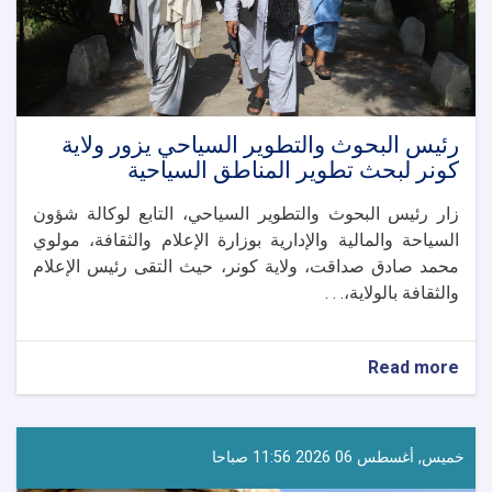
والسياحي
رئيس البحوث والتطوير السياحي يزور ولاية
كونر لبحث تطوير المناطق السياحية
زار رئيس البحوث والتطوير السياحي، التابع لوكالة شؤون
السياحة والمالية والإدارية بوزارة الإعلام والثقافة، مولوي
محمد صادق صداقت، ولاية كونر، حيث التقى رئيس الإعلام
والثقافة بالولاية،. . .
about
Read more
رئيس
البحوث
والتطوير
السياحي
خميس, أغسطس 06 2026 11:56 صباحا
يزور