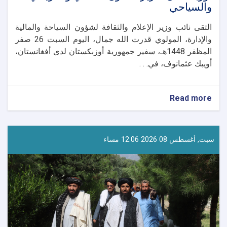
والسياحي
التقى نائب وزير الإعلام والثقافة لشؤون السياحة والمالية
والإدارة، المولوي قدرت الله جمال، اليوم السبت 26 صفر
المظفر 1448هـ، سفير جمهورية أوزبكستان لدى أفغانستان،
أويبك عثمانوف، في. . .
about
Read more
نائب
وزير
الإعلام
والثقافة
سبت, أغسطس 08 2026 12:06 مساء
يبحث
مع
سفير
أوزبكستان
تعزيز
التعاون
الثقافي
والتاريخي