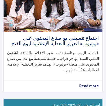
اجتماع تنسيقي مع صناع المحتوى على
«يوتيوب» لتعزيز التغطية الإعلامية ليوم الفتح
عُقدت، اليوم، برئاسة نائب وزير الإعلام والثقافة لشؤون
النشر، السيد مهاجر فراهي، جلسة تنسيقية مع عدد من صناع
المحتوى على منصة «يوتيوب»، بهدف تعزيز التغطية الإعلامية
لفعاليات 24 أسد (يوم. . .
about
Read more
اجتماع
تنسيقي
مع
صناع
أحد, أغسطس 09 2026 3:05 مساء