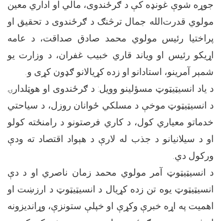
جوړه شوې غونډه کې د ګرځندوی، مالي او اداري معین
مولوي قدرت‌الله جمال ترڅنګ د ګرځندوی د تحقیق او
پراختیا رئیس مولوي محمد صادق صداقت، د عامه
اړیکو رئیس او ویاند قاري خبیب غفران، د وزارت یو
شمېر آمرینو، استادانو او زده کړیالانو ګډون کړی و.
د یاد انسیټیټوټ مسؤلینو وویل: د ګرځندوی او ‌هوټلدارۍ
د انسیټیټوټ موخې د مسلکي ځوانان روزل، د سیاحتي
خدماتو معیاري کول، د کاري فرصتونو د رامنځته کولو
او د سیلانیانو د جذب له لارې د هېواد اقتصاد ته ودې
ورکول دي.
د انسیټیټوټ آمر مولوي محمد زمان ناصري او د دې
انسیټیټوټ یوه تن زده کړیال د انسیټیټوټ د ارزښت او
اهمیت په اړه خبرې وکړې او خپلې ستونزې، وړاندیزونه