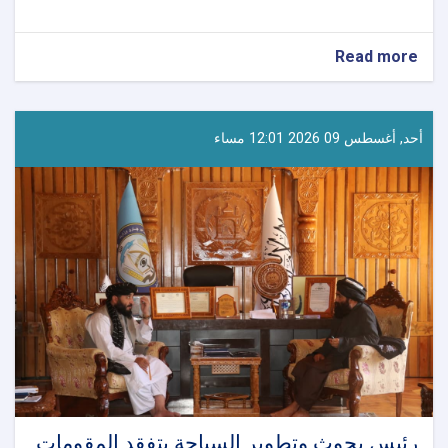
about
Read more
استعدادات
لإقامة
برنامج
ثقافي
أحد, أغسطس 09 2026 12:01 مساء
كبير
بمناسبة
يومي
٢٤
و٢٨
من
شهر
الأسد
رئيس بحوث وتطوير السياحة يتفقد المقومات