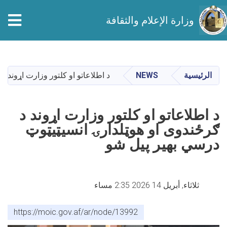
وزارة الإعلام والثقافة
تجاوز
إلى
المحتوى
الرئيسية
NEWS
د اطلاعاتو او کلتور وزارت اړوند 
الرئيسي
د اطلاعاتو او کلتور وزارت اړوند د
ګرځندوی او هوټلدارۍ انسیټیټوټ
درسي بهیر پیل شو
ثلاثاء, أبريل 14 2026 2:35 مساء
https://moic.gov.af/ar/node/13992