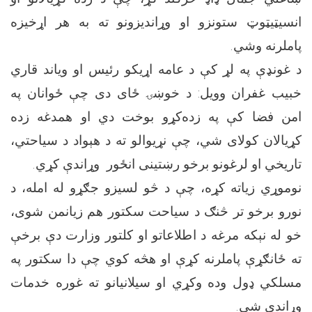
انسیټیټوټ ستونزو او وړاندیزونو ته به هر اړخیزه
پاملرنه وشي.
د غونډې په لړ کې د عامه اړیکو رئیس او ویاند قاري
خبیب غفران وویل: د خوښۍ ځای دی چې ځوانان په
امن فضا کې په زده‌کړو بوخت دي او همدغه زده
کړیالان کولای شي، چې نړیوالو ته د هېواد د سیاحتي،
تاریخي او لرغونو برخو رښتینی انځور وړاندې کړي.
نوموړي زیاته کړه، چې د څو لسیزو جګړو له امله، د
نورو برخو تر څنګ د سیاحت سکتور هم زیانمن شوی،
خو له نېکه مرغه د اطلاعاتو او کلتور وزارت دې برخې
ته ځانګړې پاملرنه کړې او هڅه کوي چې دا سکتور په
مسلکي ډول وده وکړي او سیلانیانو ته غوره خدمات
وړاندې شي.