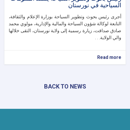
السياحية في نورستان
أجرى رئيس بحوث وتطوير السياحة بوزارة الإعلام والثقافة،
التابعة لوكالة شؤون السياحة والمالية والإدارية، مولوي محمد
صادق صداقت، زيارة رسمية إلى ولاية نورستان، التقى خلالها
والي الولاية. . .
about
Read more
رئيس
بحوث
وتطوير
السياحة
BACK TO NEWS
يتفقد
المقومات
السياحية
في
نورستان