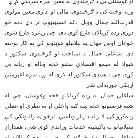
او غوښتنې یې د ګرځندوی له معین سره شریکې کړې.
ورته وخت کې د ګرځندوی، مالي او اداري معین مولوي
قدرت‌الله جمال وویل: دغه انسیټیټوټ تر دې دمه څو
دورې زده کړیالان فارغ کړي دي، چې زیاتره فارغ شوي
ځوانان اوس مهال په بېلابېلو هوټلونو کې په کار بوخته
دي. ښاغلي جمال د سیاحت او ګرځندوی سکتور د
هېواد له مهمو اقتصادي ستنو څخه وباله او زیاته یې
کړه، چې د همدې سکتور له لارې له نړۍ سره اغېزمنې
اړیکې جوړېدلی شي.
ښاغلي جمال له زده کړیالانو څخه وغوښتل، چې له
شته فرصتونو څخه ښه ګټه واخلي او په نظري او عملي
زده‌کړو کې لا زیات زیار وباسي، ترڅو په راتلونکي کې
سیلانیانو ته باکیفیته خدمات وړاندې کړی شي، همداراز
ښاغلي جمال ډاډ څرګند کړ، چې د زده کړیالانو او