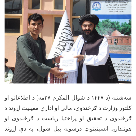
سه‌شنبه (د ۱۴۴۷ د شوال المکرم ۲۷مه) د اطلاعاتو او
کلتور وزارت د ګرځندوی، مالي او اداري معینیت اړوند د
ګرځندوی د تحقیق او پراختیا ریاست د ګرځندوی او
هوټلدارۍ انسیټیټوټ‌ درسونه پیل شول، په دې اړوند