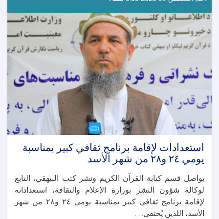
المحتوى
على
«يوتيوب»
لتعزيز
التغطية
الإعلامية
ليوم
الفتح
استعدادات لإقامة برنامج ثقافي كبير بمناسبة
يومي ٢٤ و٢٨ من شهر الأسد
يواصل قسم كتابة القرآن الكريم ونشر كتب البيهقي، التابع
لوكالة شؤون النشر بوزارة الإعلام والثقافة، استعداداته
لإقامة برنامج ثقافي كبير بمناسبة يومي ٢٤ و٢٨ من شهر
الأسد، اللذين يُحتفى. . .