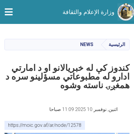
tion
وزارة الإعلام والثقافة
تجاوز
إلى
المحتوى
الرئيسية
NEWS
الرئيسي
کندوز کې له خبریالانو او د امارتي
ادارو له مطبوعاتي مسؤلینو سره د
همغږۍ ناسته وشوه
اثنين, نوفمبر 10 2025 11:09 صباحا
https://moic.gov.af/ar/node/12578