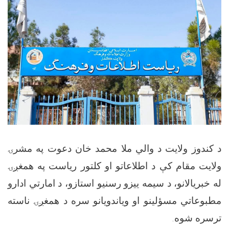
د کندوز ولايت د والي ملا محمد خان دعوت په مشرۍ
ولایت مقام کې د اطلاعاتو او کلتور ریاست په همغږۍ
له خبریالانو، د سیمه ‌ییزو رسنیو استازو، د امارتي ادارو
مطبوعاتي مسؤلینو او ویاندویانو سره د‌ همغږۍ ناسته
ترسره شوه.