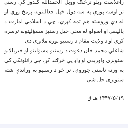
راغلاست ویلو ترڅنګ وویل: الحمدالله کندوز کې رسنۍ
تر اوسه پورې په ښه ډول خپل فعالیتونه پرمخ وړي او
له دې وروسته هم تمه کېږي، چې د اسلامي امارت د
پالیسۍ او اصولو له مخې خپل رسنیز مسؤلیتونه ترسره
کړي او د ولایت مقام د رسنیو پوره ملاتړی دی.
ښاغلي محمد خان دعوت د رسنیو مسؤلینو او خبریالانو
ستونزې واورېدې او ډاډ یې څرګند کړ، چې راتلونکي کې
به ورته ناستې جوړوي، تر څو د رسنیو په وړاندې شته
ستونزې حل شي.
۱۴۴۷/۵/۱۹ هـ ق