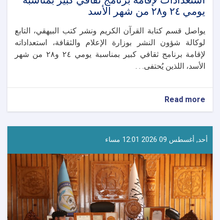
استعدادات لإقامة برنامج ثقافي كبير بمناسبة
يومي ٢٤ و٢٨ من شهر الأسد
يواصل قسم كتابة القرآن الكريم ونشر كتب البيهقي، التابع
لوكالة شؤون النشر بوزارة الإعلام والثقافة، استعداداته
لإقامة برنامج ثقافي كبير بمناسبة يومي ٢٤ و٢٨ من شهر
الأسد، اللذين يُحتفى. . .
about
Read more
استعدادات
لإقامة
برنامج
ثقافي
أحد, أغسطس 09 2026 12:01 مساء
كبير
بمناسبة
يومي
٢٤
و٢٨
من
شهر
الأسد