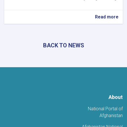
about
Read more
نائب
وزير
الإعلام
والثقافة
BACK TO NEWS
يبحث
مع
سفير
أوزبكستان
تعزيز
التعاون
الثقافي
والتاريخي
والسياحي
About
National Portal of
Afghanistan
Afghanistan National