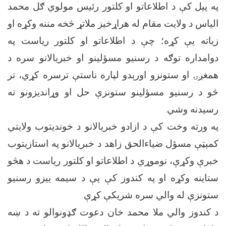
په پیل کې د اطلاعاتو او کلتور رئیس مولوي ګل ‌محمد
الیاس د ولایت مقام له هراړخيز ملاتړ څخه مننه وکړه او
زیاته یې کړه؛ چې د اطلاعاتو او کلتور ریاست په
دوامداره توګه د رسنیو مسؤلینو او خبریالانو سره د
همغږۍ او ستونزو اورېدو لپاره ناستې ترسره کړي، تر
څو د رسنیو مسؤلینو ستونزې حل او وړاندیزونو ته
رسیدنه وشي.
په ورته وخت کې د ازادو خبریالانو د خوندیتوب ولایتي
کمېټې مسؤل ضياءالحق زاهد د خبریالانو په استازیتوب
خبرې وکړې، نوموړي د اطلاعاتو او کلتور ریاست د هڅو
ستاینه وکړه او په کندوز کې یې د سیمه ‌ییزو رسنیو
ستونزې له والي سره شریکې کړې.
د کندوز والي ملا محمد خان دعوت ګډونوالو ته د ښه